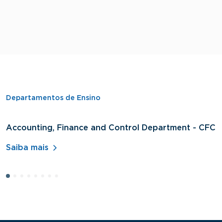
Departamentos de Ensino
Accounting, Finance and Control Department - CFC
D
A
Saiba mais
S