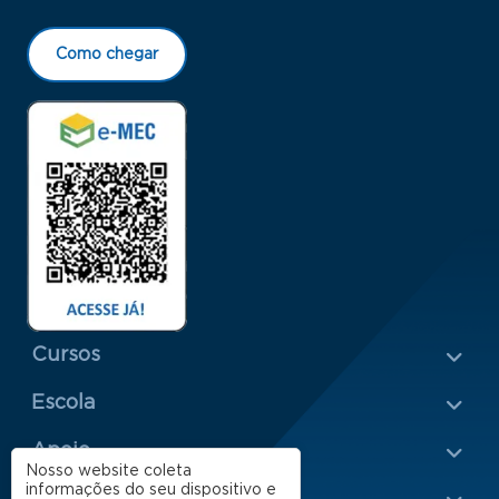
Como chegar
Menu Rodapé 1
Cursos
Escola
Rodapé 2
Apoio
Nosso website coleta
informações do seu dispositivo e