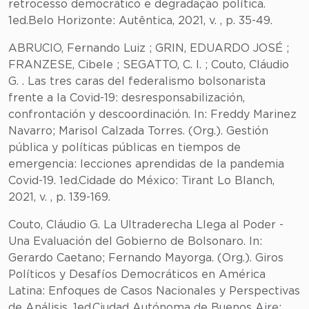
retrocesso democrático e degradação política.
1ed.Belo Horizonte: Autêntica, 2021, v. , p. 35-49.
ABRUCIO, Fernando Luiz ; GRIN, EDUARDO JOSÉ ;
FRANZESE, Cibele ; SEGATTO, C. I. ; Couto, Cláudio
G. . Las tres caras del federalismo bolsonarista
frente a la Covid-19: desresponsabilización,
confrontación y descoordinación. In: Freddy Marinez
Navarro; Marisol Calzada Torres. (Org.). Gestión
pública y políticas públicas en tiempos de
emergencia: lecciones aprendidas de la pandemia
Covid-19. 1ed.Cidade do México: Tirant Lo Blanch,
2021, v. , p. 139-169.
Couto, Cláudio G. La Ultraderecha Llega al Poder -
Una Evaluación del Gobierno de Bolsonaro. In:
Gerardo Caetano; Fernando Mayorga. (Org.). Giros
Políticos y Desafíos Democráticos en América
Latina: Enfoques de Casos Nacionales y Perspectivas
de Análisis. 1ed.Ciudad Autónoma de Buenos Aire: