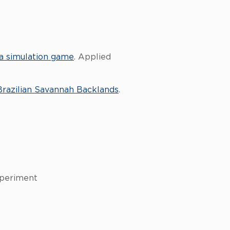
a simulation game
. Applied
Brazilian Savannah Backlands
.
xperiment