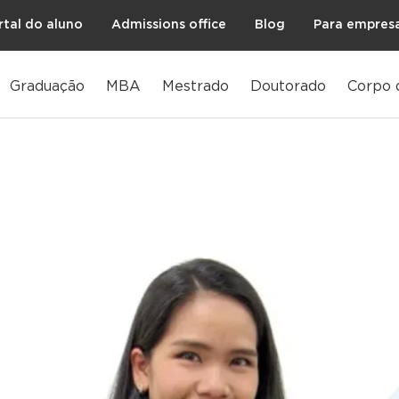
rtal do aluno
Admissions office
Blog
Para empres
Graduação
MBA
Mestrado
Doutorado
Corpo 