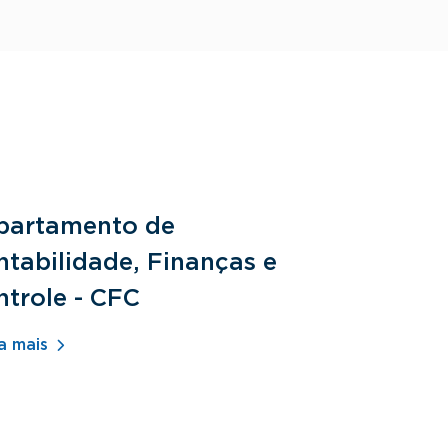
partamento de
Departam
tabilidade, Finanças e
Fundamen
ntrole - CFC
Jurídicos
a mais
Saiba mais