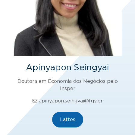
Apinyapon Seingyai
Doutora em Economia dos Negócios pelo
Insper
apinyapon.seingyai@fgv.br
Lattes