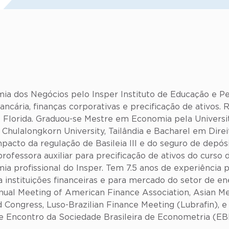
a dos Negócios pelo Insper Instituto de Educação e Pes
ancária, finanças corporativas e precificação de ativos.
f Florida. Graduou-se Mestre em Economia pela Universit
hulalongkorn University, Tailândia e Bacharel em Dire
mpacto da regulação de Basileia III e do seguro de depó
rofessora auxiliar para precificação de ativos do cur
a profissional do Insper. Tem 7.5 anos de experiência 
ra instituições financeiras e para mercado do setor de e
nual Meeting of American Finance Association, Asian Me
 Congress, Luso-Brazilian Finance Meeting (Lubrafin), e
 e Encontro da Sociedade Brasileira de Econometria (EB