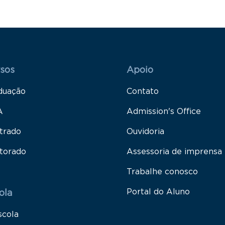
 Rodapé 1
Rodapé 2
sos
Apoio
duação
Contato
A
Admission's Office
trado
Ouvidoria
torado
Assessoria de imprensa
Trabalhe conosco
Portal do Aluno
ola
scola