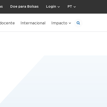
as
Doe para Bolsas
Login
PT
docente
Internacional
Impacto