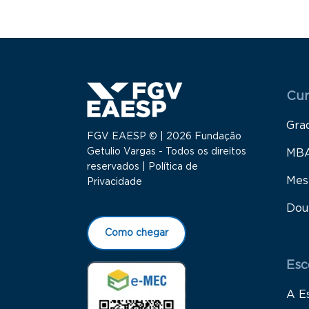
Menu
Cur
Gra
FGV EAESP © | 2026 Fundação
Getulio Vargas - Todos os direitos
MB
reservados |
Política de
Mes
Privacidade
Dou
Como chegar
Esc
A E