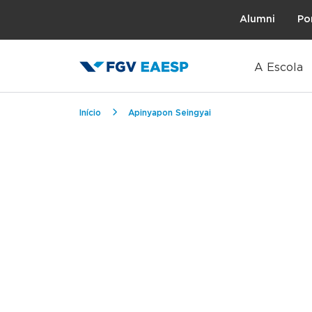
Topo
Alumni
Po
A Escola
Trilha de navegação
Início
Apinyapon Seingyai