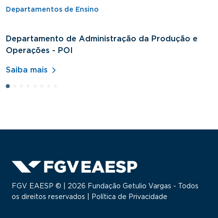
Departamentos de Ensino
Departamento de Administração da Produção e
D
Operações - POI
H
Saiba mais
S
FGV EAESP © | 2026 Fundação Getulio Vargas - Todos
os direitos reservados |
Política de Privacidade