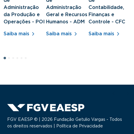
de
de
de
d
Administração
Administração
Contabilidade,
S
da Produção e
Geral e Recursos
Finanças e
J
Operações - POI
Humanos - ADM
Controle - CFC
S
Saiba mais
Saiba mais
Saiba mais
FGV EAESP © | 2026 Fundação Getulio Vargas - Todos
os direitos reservados |
Política de Privacidade