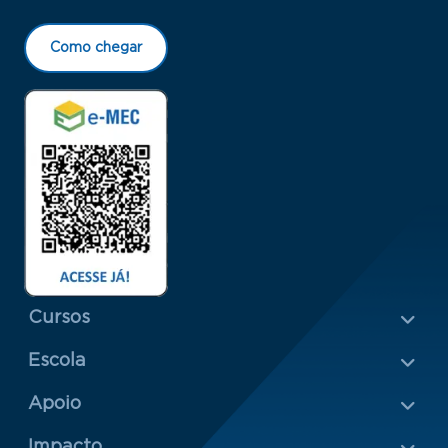
Como chegar
Menu Rodapé 1
Cursos
Escola
Rodapé 2
Apoio
Impacto