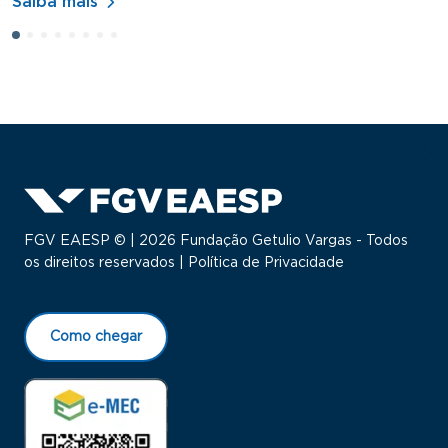
Saiba mais
S
FGV EAESP © | 2026 Fundação Getulio Vargas - Todos
os direitos reservados |
Política de Privacidade
Como chegar