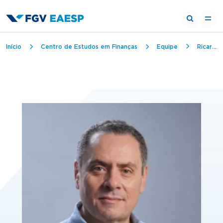
Trilha de navegação
Início
Centro de Estudos em Finanças
Equipe
Ricardo Ratner Rochman