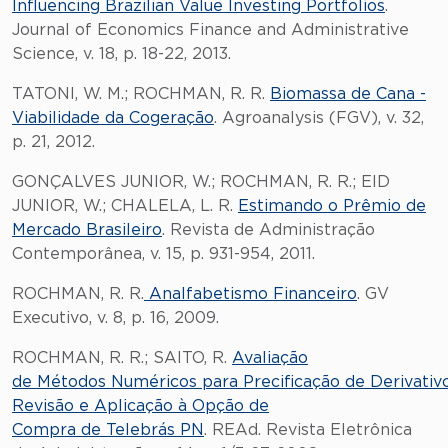
Influencing Brazilian Value Investing Portfolios
.
Journal of Economics Finance and Administrative
Science, v. 18, p. 18-22, 2013.
TATONI, W. M.; ROCHMAN, R. R.
Biomassa de Cana -
Viabilidade da Cogeração
. Agroanalysis (FGV), v. 32,
p. 21, 2012.
GONÇALVES JUNIOR, W.; ROCHMAN, R. R.; EID
JUNIOR, W.; CHALELA, L. R.
Estimando o Prêmio de
Mercado Brasileiro
. Revista de Administração
Contemporânea, v. 15, p. 931-954, 2011.
ROCHMAN, R. R.
Analfabetismo Financeiro
. GV
Executivo, v. 8, p. 16, 2009.
ROCHMAN, R. R.; SAITO, R.
Avaliação
de Métodos Numéricos para Precificação de Derivativo
Revisão e Aplicação à Opção de
Compra de Telebrás PN
. REAd. Revista Eletrônica