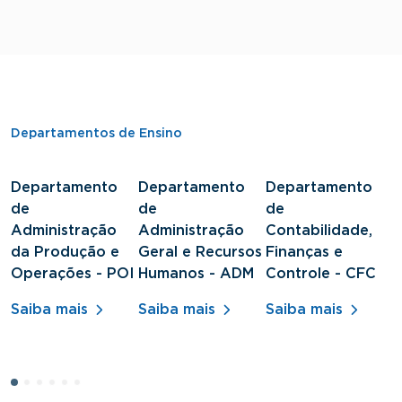
Departamentos de Ensino
Departamento
Departamento
Departamento
D
de
de
de
d
Administração
Administração
Contabilidade,
S
da Produção e
Geral e Recursos
Finanças e
J
Operações - POI
Humanos - ADM
Controle - CFC
S
Saiba mais
Saiba mais
Saiba mais