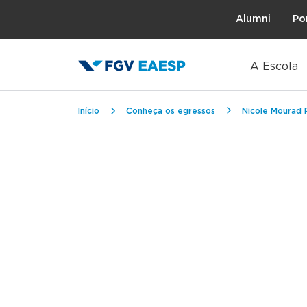
Topo
Alumni
Po
A Escola
Trilha de navegação
Início
Conheça os egressos
Nicole Mourad 