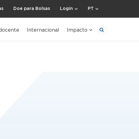
as
Doe para Bolsas
Login
PT
docente
Internacional
Impacto