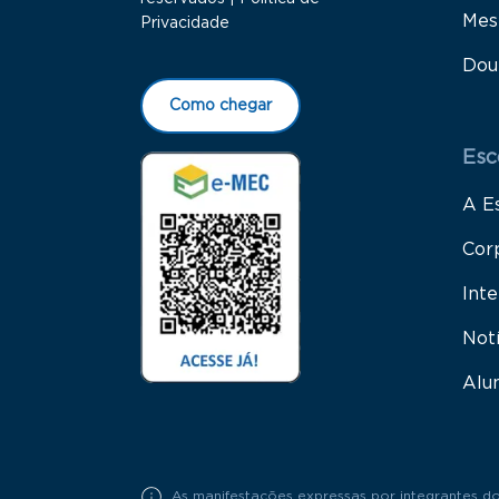
Mes
Privacidade
Dou
Como chegar
Esc
A E
Cor
Inte
Not
Alu
As manifestações expressas por integrantes do