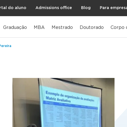
rtal do aluno
Admissions office
Blog
Para empres
Graduação
MBA
Mestrado
Doutorado
Corpo 
Pereira