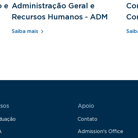
o e
Administração Geral e
Con
Recursos Humanos - ADM
Co
Saiba mais
Saib
 Rodapé 1
Rodapé 2
sos
Apoio
duação
Contato
A
Admission's Office