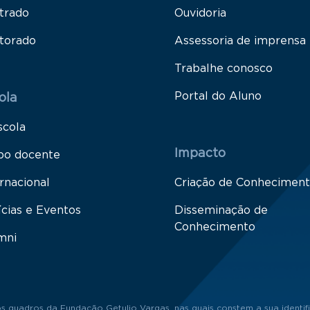
trado
Ouvidoria
torado
Assessoria de imprensa
Trabalhe conosco
Portal do Aluno
ola
scola
Impacto
po docente
rnacional
Criação de Conhecimen
ícias e Eventos
Disseminação de
Conhecimento
mni
s quadros da Fundação Getulio Vargas, nas quais constem a sua identifi