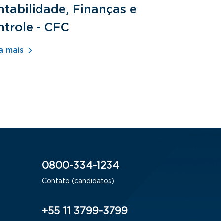
tabilidade, Finanças e
Fundamen
ntrole - CFC
Jurídicos
a mais
Saiba mais
0800-334-1234
Contato (candidatos)
+55 11 3799-3799