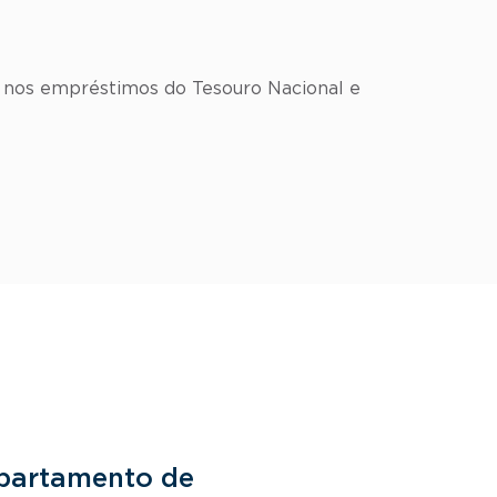
s nos empréstimos do Tesouro Nacional e
partamento de
Departam