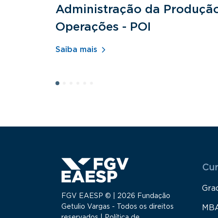
Administração da Produçã
Operações - POI
Saiba mais
Menu
Cur
Gra
FGV EAESP © | 2026 Fundação
Getulio Vargas - Todos os direitos
MB
reservados |
Política de