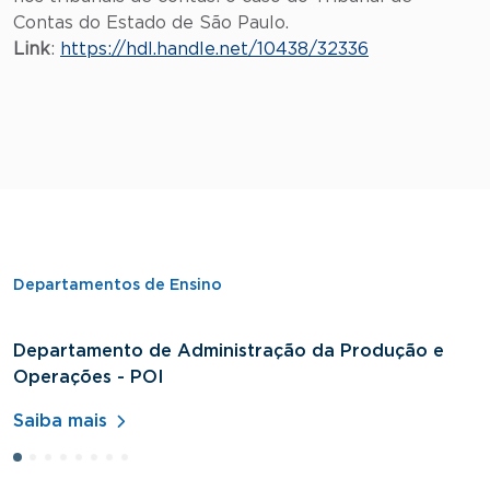
Contas do Estado de São Paulo.
Link
:
https://hdl.handle.net/10438/32336
Departamentos de Ensino
Departamento de Administração da Produção e
D
Operações - POI
H
Saiba mais
S