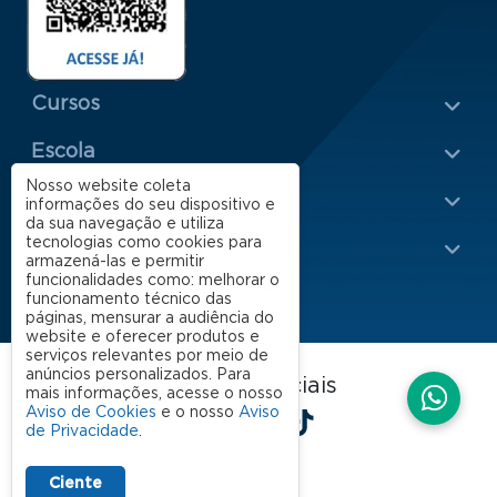
Menu Rodapé 1
Cursos
Escola
Rodapé 2
Nosso website coleta
Apoio
informações do seu dispositivo e
da sua navegação e utiliza
tecnologias como cookies para
Impacto
armazená-las e permitir
funcionalidades como: melhorar o
funcionamento técnico das
páginas, mensurar a audiência do
website e oferecer produtos e
serviços relevantes por meio de
anúncios personalizados. Para
FGV EAESP nas redes sociais
mais informações, acesse o nosso
LinkedIn
Facebook
Instagram
X
YouTube
Spotify
TikTok
Aviso de Cookies
e o nosso
Aviso
de Privacidade
.
Ciente