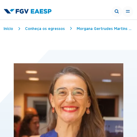
Trilha de navegação
Início
Conheça os egressos
Morgana Gertrudes Martins Krieger