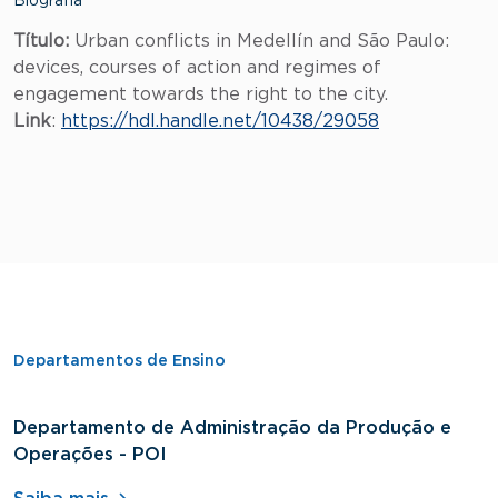
Biografia
Título:
Urban conflicts in Medellín and São Paulo:
devices, courses of action and regimes of
engagement towards the right to the city.
Link
:
https://hdl.handle.net/10438/29058
Departamentos de Ensino
Departamento de Administração da Produção e
D
Operações - POI
H