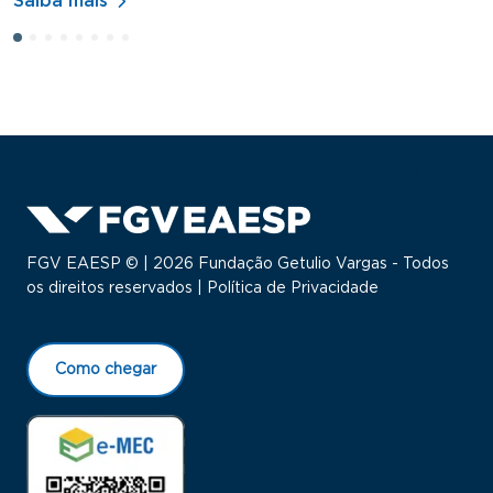
Saiba mais
S
FGV EAESP © | 2026 Fundação Getulio Vargas - Todos
os direitos reservados |
Política de Privacidade
Como chegar