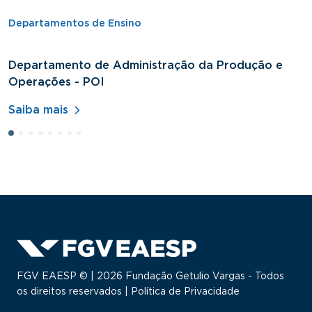
Departamentos de Ensino
Departamento de Administração da Produção e
D
Operações - POI
H
Saiba mais
S
FGV EAESP © | 2026 Fundação Getulio Vargas - Todos
os direitos reservados |
Política de Privacidade