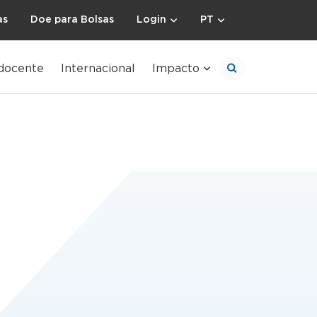
as
Doe para Bolsas
Login
PT
docente
Internacional
Impacto