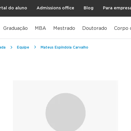
rtal do aluno
Admissions office
Blog
Para empres
Graduação
MBA
Mestrado
Doutorado
Corpo 
ada
Equipe
Mateus Espíndola Carvalho