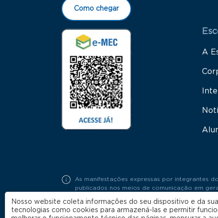
Como chegar
Esc
A E
Cor
Inte
Not
Alu
As manifestações expressas por integrantes do
publicados nos meios de comunicação em geral,
Portaria FGV Nº19 / 2018.
Nosso website coleta informações do seu dispositivo e da sua
tecnologias como cookies para armazená-las e permitir funci