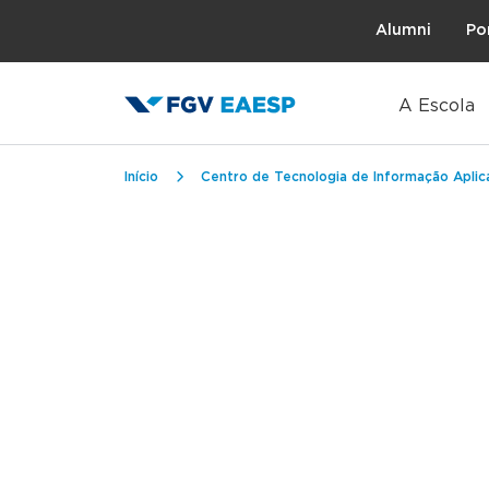
Topo
Alumni
Po
A Escola
Trilha de navegação
Início
Centro de Tecnologia de Informação Aplic