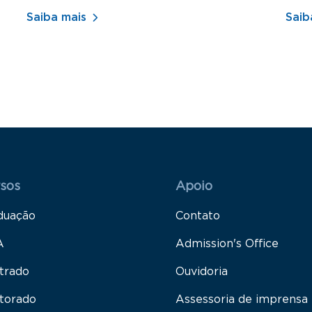
Saiba mais
Saib
 Rodapé 1
Rodapé 2
sos
Apoio
duação
Contato
A
Admission's Office
trado
Ouvidoria
torado
Assessoria de imprensa