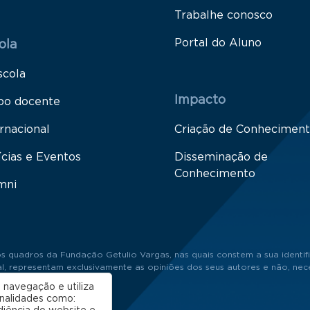
Trabalhe conosco
Portal do Aluno
ola
scola
Impacto
po docente
rnacional
Criação de Conhecimen
ícias e Eventos
Disseminação de
Conhecimento
mni
s quadros da Fundação Getulio Vargas, nas quais constem a sua identifi
 representam exclusivamente as opiniões dos seus autores e não, neces
 navegação e utiliza
onalidades como: