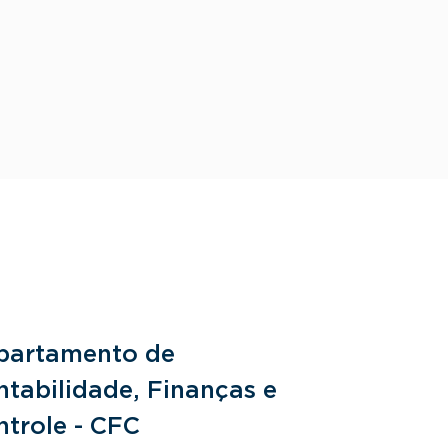
partamento de
Departam
tabilidade, Finanças e
Fundamen
ntrole - CFC
Jurídicos