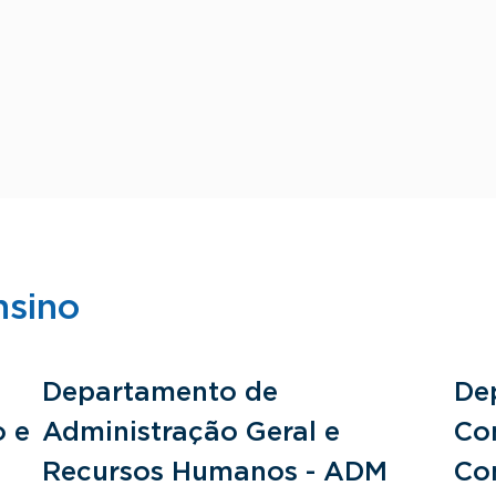
nsino
Departamento de
De
o e
Administração Geral e
Con
Recursos Humanos - ADM
Co