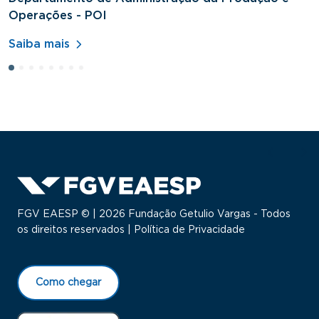
Operações - POI
H
Saiba mais
S
FGV EAESP © | 2026 Fundação Getulio Vargas - Todos
os direitos reservados |
Política de Privacidade
Como chegar