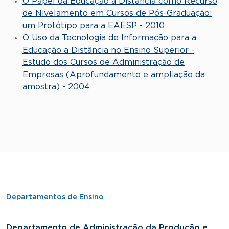
O Papel da Educação a Distância como Recurso
de Nivelamento em Cursos de Pós-Graduação:
um Protótipo para a EAESP - 2010
O Uso da Tecnologia de Informação para a
Educação a Distância no Ensino Superior -
Estudo dos Cursos de Administração de
Empresas (Aprofundamento e ampliação da
amostra) - 2004
Departamentos de Ensino
Departamento de Administração da Produção e
D