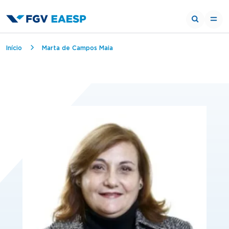
Trilha de navegação
Início
Marta de Campos Maia