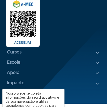
Menu Rodapé 1
Cursos
Escola
Rodapé 2
Apoio
Impacto
Nosso website coleta
informações do seu dispositivo e
da sua navegação e utiliza
tecnologias como cookies para