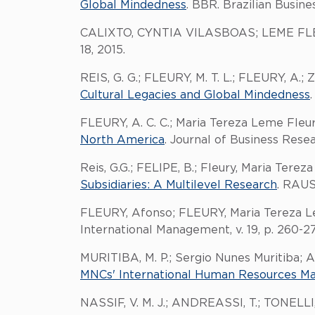
Global Mindedness
. BBR. Brazilian Busine
CALIXTO, CYNTIA VILASBOAS; LEME F
18, 2015.
REIS, G. G.; FLEURY, M. T. L.; FLEURY, A.
Cultural Legacies and Global Mindedness
FLEURY, A. C. C.; Maria Tereza Leme Fleu
North America
. Journal of Business Resear
Reis, G.G.; FELIPE, B.; Fleury, Maria Tere
Subsidiaries: A Multilevel Research
. RAUSP
FLEURY, Afonso; FLEURY, Maria Tereza L
International Management, v. 19, p. 260-2
MURITIBA, M. P.; Sergio Nunes Muritiba; 
MNCs' International Human Resources 
NASSIF, V. M. J.; ANDREASSI, T.; TONELLI