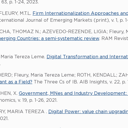
3, p. 1-24, 2023.
FLEURY, M.T.L.
Firm Internationalization Approaches an
nternational Journal of Emerging Markets (print), v. 1, p. 1
HA, THOMAZ N.; AZEVEDO-REZENDE, LIGIA; Fleury, M
erging Countries: a semi-systematic review
. RAM Revist
 Maria Tereza Leme.
Digital Transformation and Internat
.
RD; Fleury, Maria Tereza Leme; ROTH, KENDALL; ZA
nt as a Field?
The Three Cs of IB. AIB Insights, v. 22, p. 
 CHEN, X.
Government, MNes and Industry Development: 
mics, v. 19, p. 1-26, 2021.
URY, MARIA TEREZA .
Digital Power: value chain upgradin
021.