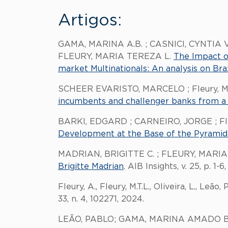
Artigos:
GAMA, MARINA A.B. ; CASNICI, CYNTI
FLEURY, MARIA TEREZA L.
The Impact o
market Multinationals: An analysis on Br
SCHEER EVARISTO, MARCELO ; Fleury, M
incumbents and challenger banks from a 
BARKI, EDGARD ; CARNEIRO, JORGE ; Fle
Development at the Base of the Pyramid 
MADRIAN, BRIGITTE C. ; FLEURY, MAR
Brigitte Madrian
. AIB Insights, v. 25, p. 1-6
Fleury, A., Fleury, M.T.L., Oliveira, L., Leão, 
33, n. 4, 102271, 2024.
LEÃO, PABLO; GAMA, MARINA AMADO BAH