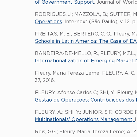
of Government Support
. Journal of World
RODRIGUES, J.; MAZZOLA, B.; SUTTER, M. 
Operations
. Internext (São Paulo), v. 12, p.
FREITAS, M. E.; BERTERO, C. O.; Fleury, M
Schools in Latin America: The Case of 
BANDEIRA-DE-MELLO, R., FLEURY, M.T.L., A
Internationalization of Emerging Market M
Fleury, Maria Tereza Leme; FLEURY, A. C.
37, 2016.
FLEURY, Afonso Carlos C; SHI, Y.; Fleury
Gestão de Operações: Contribuições dos 
FLEURY, A.; SHI, Y.; JUNIOR, S.F.; CORDEIR
Multinationals’ Operations Management
.
Reis, G.G.; Fleury, Maria Tereza Leme; A, Z