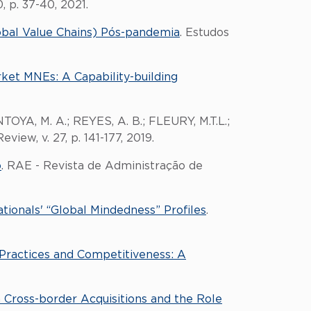
0, p. 37-40, 2021.
obal Value Chains) Pós-pandemia
. Estudos
ket MNEs: A Capability-building
A, M. A.; REYES, A. B.; FLEURY, M.T.L.;
eview, v. 27, p. 141-177, 2019.
o
. RAE - Revista de Administração de
tionals' “Global Mindedness” Profiles
.
ractices and Competitiveness: A
 Cross-border Acquisitions and the Role