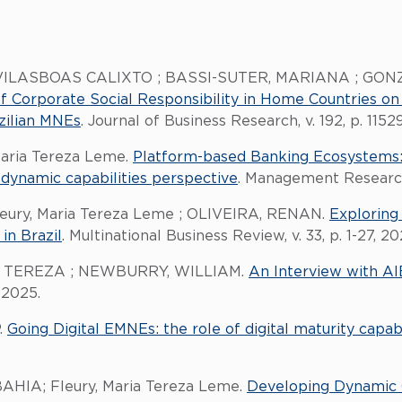
A VILASBOAS CALIXTO ; BASSI-SUTER, MARIANA ; GO
f Corporate Social Responsibility in Home Countries on 
azilian MNEs
. Journal of Business Research, v. 192, p. 115
aria Tereza Leme.
Platform-based Banking Ecosystems:
dynamic capabilities perspective
. Management Research (
ury, Maria Tereza Leme ; OLIVEIRA, RENAN.
Exploring 
in Brazil
. Multinational Business Review, v. 33, p. 1-27, 20
IA TEREZA ; NEWBURRY, WILLIAM.
An Interview with AI
, 2025.
P.
Going Digital EMNEs: the role of digital maturity capabi
IA; Fleury, Maria Tereza Leme.
Developing Dynamic C