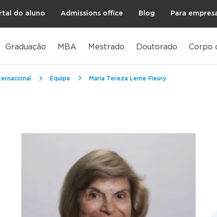
rtal do aluno
Admissions office
Blog
Para empres
Graduação
MBA
Mestrado
Doutorado
Corpo 
ernacional
Equipe
Maria Tereza Leme Fleury