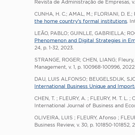
Revista de Administração de Empresas, v. 6
CUNHA, H. C.; AMAL, M.; FLORIANI, D. E.; 
the home country's formal institutions
. I
LEÃO, PABLO; GUINLLE, GABRIELLA; ROC
Phenomenon and Digital Strategies in Em
24, p. 1-32, 2023.
STRANGE, ROGER; CHEN, LIANG; Fleury,
Management, v. 1, p. 100968-100996, 2022
DAU, LUIS ALFONSO; BEUGELSDIJK, SJOE
International Business Unique and Importa
CHEN, T. ; FLEURY, A. ; FLEURY, M. T. L. ;
International Journal of Business and Econo
OLIVEIRA, LUIS ; FLEURY, Afonso ; FLE
Business Review, v. 30, p. 101850-101852, 2