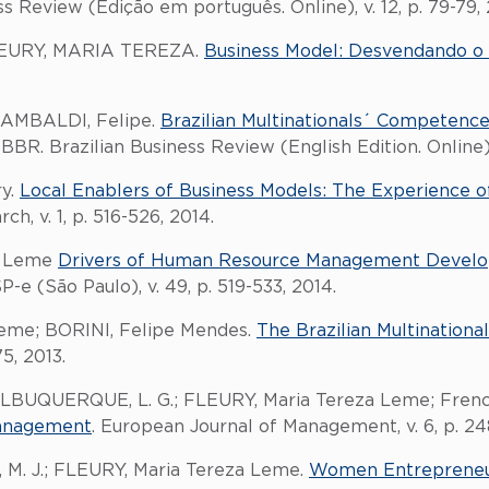
ss Review (Edição em português. Online), v. 12, p. 79-79, 
LEURY, MARIA TEREZA.
Business Model: Desvendando o
; ZAMBALDI, Felipe.
Brazilian Multinationals´ Competence
. BBR. Brazilian Business Review (English Edition. Online). 
ry.
Local Enablers of Business Models: The Experience of 
ch, v. 1, p. 516-526, 2014.
za Leme
Drivers of Human Resource Management Developm
-e (São Paulo), v. 49, p. 519-533, 2014.
eme; BORINI, Felipe Mendes.
The Brazilian Multinationa
75, 2013.
ALBUQUERQUE, L. G.; FLEURY, Maria Tereza Leme; French
Management
. European Journal of Management, v. 6, p. 24
, M. J.; FLEURY, Maria Tereza Leme.
Women Entrepreneur