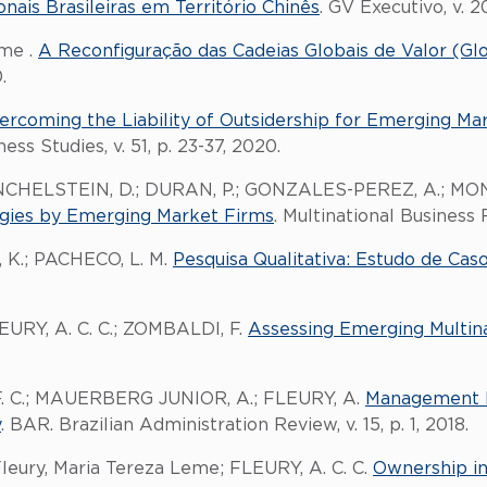
nais Brasileiras em Território Chinês
. GV Executivo, v. 2
eme .
A Reconfiguração das Cadeias Globais de Valor (Gl
.
ercoming the Liability of Outsidership for Emerging Mar
ess Studies, v. 51, p. 23-37, 2020.
HELSTEIN, D.; DURAN, P.; GONZALES-PEREZ, A.; MONTOY
gies by Emerging Market Firms
. Multinational Business R
K.; PACHECO, L. M.
Pesquisa Qualitativa: Estudo de Cas
LEURY, A. C. C.; ZOMBALDI, F.
Assessing Emerging Multina
 F. C.; MAUERBERG JUNIOR, A.; FLEURY, A.
Management P
y
. BAR. Brazilian Administration Review, v. 15, p. 1, 2018.
leury, Maria Tereza Leme; FLEURY, A. C. C.
Ownership in