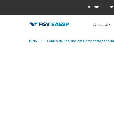
Topo
Alumni
Po
A Escola
Trilha de navegação
Início
Centro de Estudos em Competitividade Int