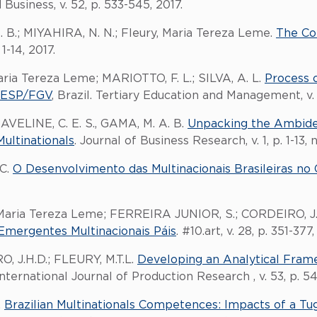
 Business, v. 52, p. 533-545, 2017.
B.; MIYAHIRA, N. N.; Fleury, Maria Tereza Leme.
The Cor
 1-14, 2017.
aria Tereza Leme; MARIOTTO, F. L.; SILVA, A. L.
Process o
EAESP/FGV
, Brazil. Tertiary Education and Management, v. 1
VELINE, C. E. S., GAMA, M. A. B.
Unpacking the Ambides
ultinationals
. Journal of Business Research, v. 1, p. 1-13, n
 C.
O Desenvolvimento das Multinacionais Brasileiras no 
, Maria Tereza Leme; FERREIRA JUNIOR, S.; CORDEIRO, J. 
Emergentes Multinacionais Páis
. #10.art, v. 28, p. 351-377,
O, J.H.D.; FLEURY, M.T.L.
Developing an Analytical Fram
International Journal of Production Research , v. 53, p. 5
.
Brazilian Multinationals Competences: Impacts of a T