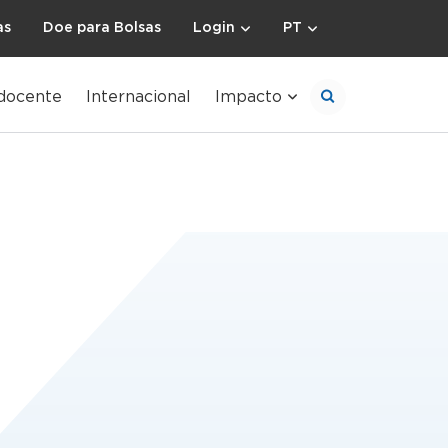
as
Doe para Bolsas
Login
PT
docente
Internacional
Impacto