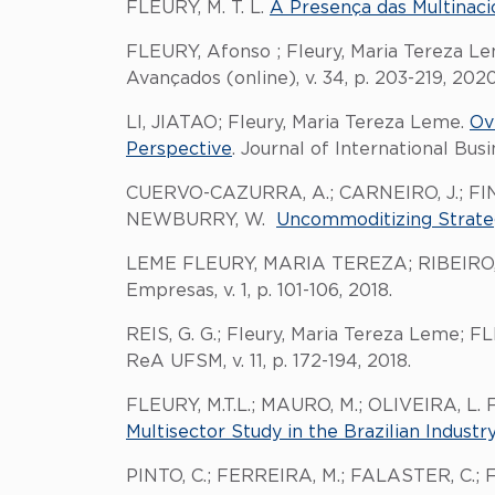
FLEURY, M. T. L.
A Presença das Multinacio
FLEURY, Afonso ; Fleury, Maria Tereza L
Avançados (online), v. 34, p. 203-219, 2020
LI, JIATAO; Fleury, Maria Tereza Leme.
Ov
Perspective
. Journal of International Busin
CUERVO-CAZURRA, A.; CARNEIRO, J.; FINC
NEWBURRY, W.
Uncommoditizing Strate
LEME FLEURY, MARIA TEREZA; RIBEIRO, 
Empresas, v. 1, p. 101-106, 2018.
REIS, G. G.; Fleury, Maria Tereza Leme; F
ReA UFSM, v. 11, p. 172-194, 2018.
FLEURY, M.T.L.; MAURO, M.; OLIVEIRA, L.
Multisector Study in the Brazilian Industr
PINTO, C.; FERREIRA, M.; FALASTER, C.; F