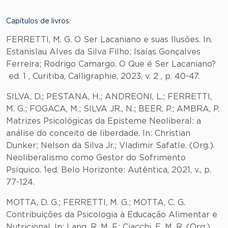
Capítulos de livros:
FERRETTI, M. G. O Ser Lacaniano e suas Ilusões. In.
Estanislau Alves da Silva Filho; Isaías Gonçalves
Ferreira; Rodrigo Camargo. O Que é Ser Lacaniano?
ed. 1 , Curitiba, Calligraphie, 2023, v. 2 , p. 40-47.
SILVA, D.; PESTANA, H.; ANDREONI, L.; FERRETTI,
M. G.; FOGACA, M.; SILVA JR., N.; BEER, P.; AMBRA, P.
Matrizes Psicológicas da Episteme Neoliberal: a
análise do conceito de liberdade. In: Christian
Dunker; Nelson da Silva Jr.; Vladimir Safatle. (Org.).
Neoliberalismo como Gestor do Sofrimento
Psíquico. 1ed. Belo Horizonte: Autêntica, 2021, v., p.
77-124.
MOTTA, D. G.; FERRETTI, M. G.; MOTTA, C. G.
Contribuições da Psicologia à Educação Alimentar e
Nutricional. In: Lang, R. M. F.; Ciacchi, E. M. R. (Org.).