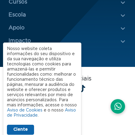
Cursos
Escola
Rodapé 2
Apoio
Impacto
Nosso website coleta
informações do seu dispositivo e
da sua navegação e utiliza
tecnologias como cookies para
armazená-las e permitir
funcionalidades como: melhorar o
FGV EAESP nas redes sociais
funcionamento técnico das
páginas, mensurar a audiência do
LinkedIn
Facebook
Instagram
X
YouTube
Spotify
TikTok
website e oferecer produtos e
serviços relevantes por meio de
anúncios personalizados. Para
mais informações, acesse o nosso
Aviso de Cookies
e o nosso
Aviso
de Privacidade
.
Ciente