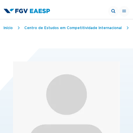
Trilha de navegação
Início
Centro de Estudos em Competitividade Internacional