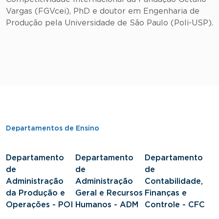
Vargas (FGVcei), PhD e doutor em Engenharia de
Produção pela Universidade de São Paulo (Poli-USP).
Departamentos de Ensino
Departamento
Departamento
Departamento
D
de
de
de
d
Administração
Administração
Contabilidade,
S
da Produção e
Geral e Recursos
Finanças e
J
Operações - POI
Humanos - ADM
Controle - CFC
S