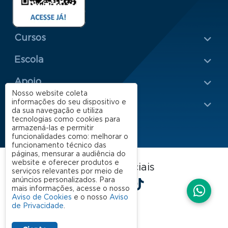
Menu Rodapé 1
Cursos
Escola
Rodapé 2
Apoio
Nosso website coleta
informações do seu dispositivo e
Impacto
da sua navegação e utiliza
tecnologias como cookies para
armazená-las e permitir
funcionalidades como: melhorar o
funcionamento técnico das
páginas, mensurar a audiência do
website e oferecer produtos e
FGV EAESP nas redes sociais
serviços relevantes por meio de
LinkedIn
Facebook
Instagram
X
YouTube
Spotify
TikTok
anúncios personalizados. Para
mais informações, acesse o nosso
Aviso de Cookies
e o nosso
Aviso
de Privacidade
.