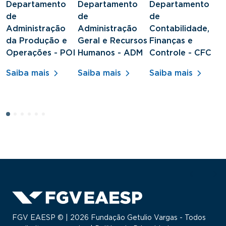
Departamento
Departamento
Departamento
D
de
de
de
d
Administração
Administração
Contabilidade,
S
da Produção e
Geral e Recursos
Finanças e
J
Operações - POI
Humanos - ADM
Controle - CFC
S
Saiba mais
Saiba mais
Saiba mais
FGV EAESP © | 2026 Fundação Getulio Vargas - Todos