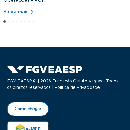
Operações - POI
H
Saiba mais
S
FGV EAESP © | 2026 Fundação Getulio Vargas - Todos
os direitos reservados |
Política de Privacidade
Como chegar