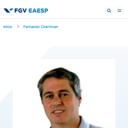
Trilha de navegação
Início
Fernando Chertman