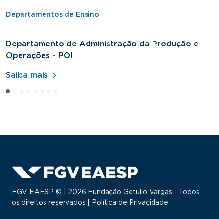
Departamentos de Ensino
Departamento de Administração da Produção e
D
Operações - POI
H
Saiba mais
S
FGV EAESP © | 2026 Fundação Getulio Vargas - Todos
os direitos reservados |
Política de Privacidade