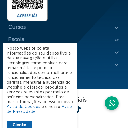
Menu Rodapé 1
Cursos
Escola
Rodapé 2
Nosso website coleta
Apoio
informações do seu dispositivo e
da sua navegação e utiliza
tecnologias como cookies para
Impacto
armazená-las e permitir
funcionalidades como: melhorar o
funcionamento técnico das
páginas, mensurar a audiência do
website e oferecer produtos e
serviços relevantes por meio de
anúncios personalizados. Para
FGV EAESP nas redes sociais
mais informações, acesse o nosso
LinkedIn
Facebook
Instagram
X
YouTube
Spotify
TikTok
Aviso de Cookies
e o nosso
Aviso
de Privacidade
.
Ciente