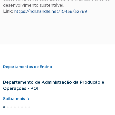
desenvolvimento sustentável.
Link
:
https://hdl.handle.net/10438/32789
Departamentos de Ensino
Departamento de Administração da Produção e
D
Operações - POI
H
Saiba mais
S