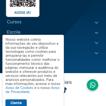
Menu Rodapé 1
Cursos
Escola
Rodapé 2
Nosso website coleta
Apoio
informações do seu dispositivo e
da sua navegação e utiliza
tecnologias como cookies para
Impacto
armazená-las e permitir
funcionalidades como: melhorar o
funcionamento técnico das
páginas, mensurar a audiência do
website e oferecer produtos e
serviços relevantes por meio de
anúncios personalizados. Para
FGV EAESP nas redes sociais
mais informações, acesse o nosso
LinkedIn
Facebook
Instagram
X
YouTube
Spotify
TikTok
Aviso de Cookies
e o nosso
Aviso
de Privacidade
.
Ciente