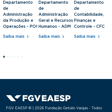
Departamento
Departamento
Departamento
D
de
de
de
d
Administração
Administração
Contabilidade,
S
da Produção e
Geral e Recursos
Finanças e
J
Operações - POI
Humanos - ADM
Controle - CFC
S
Saiba mais
Saiba mais
Saiba mais
FGV EAESP © | 2026 Fundação Getulio Vargas - Todos