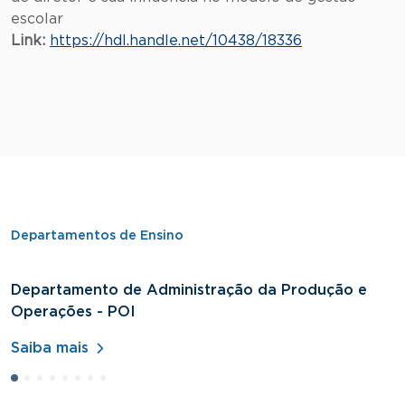
escolar
Link:
https://hdl.handle.net/10438/18336
Departamentos de Ensino
Departamento de Administração da Produção e
D
Operações - POI
H
Saiba mais
S