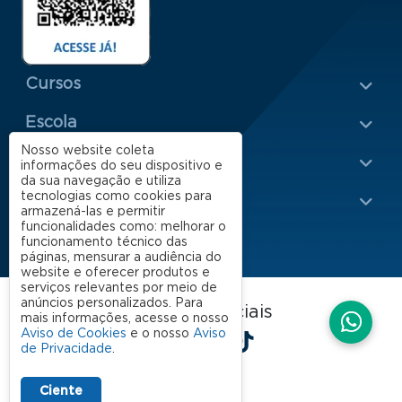
Menu Rodapé 1
Cursos
Escola
Rodapé 2
Nosso website coleta
Apoio
informações do seu dispositivo e
da sua navegação e utiliza
tecnologias como cookies para
Impacto
armazená-las e permitir
funcionalidades como: melhorar o
funcionamento técnico das
páginas, mensurar a audiência do
website e oferecer produtos e
serviços relevantes por meio de
anúncios personalizados. Para
FGV EAESP nas redes sociais
mais informações, acesse o nosso
LinkedIn
Facebook
Instagram
X
YouTube
Spotify
TikTok
Aviso de Cookies
e o nosso
Aviso
de Privacidade
.
Ciente