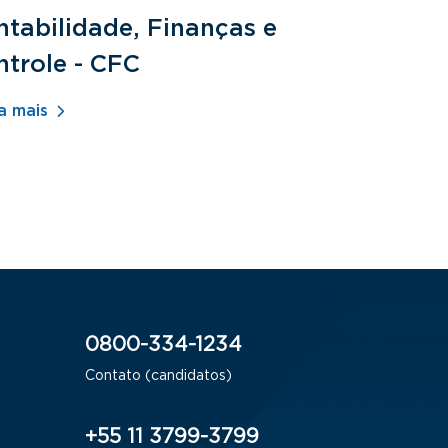
tabilidade, Finanças e
Fundamen
ntrole - CFC
Jurídicos
a mais
Saiba mais
0800-334-1234
Contato (candidatos)
+55 11 3799-3799