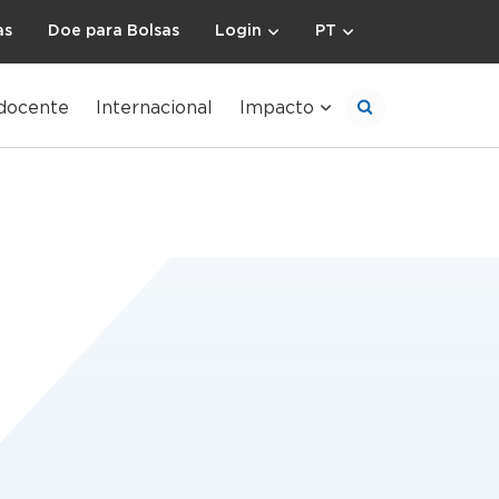
as
Doe para Bolsas
Login
PT
docente
Internacional
Impacto