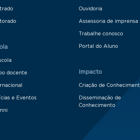
trado
Ouvidoria
torado
Assessoria de imprensa
Trabalhe conosco
Portal do Aluno
ola
scola
Impacto
po docente
rnacional
Criação de Conhecimen
ícias e Eventos
Disseminação de
Conhecimento
mni