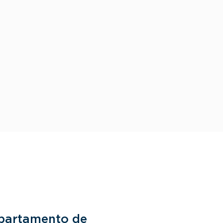
partamento de
Departam