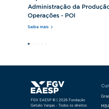
Administração da Produçã
Operações - POI
Saiba mais
Menu
Cur
Gra
FGV EAESP © | 2026 Fundação
Getulio Vargas - Todos os direitos
MB