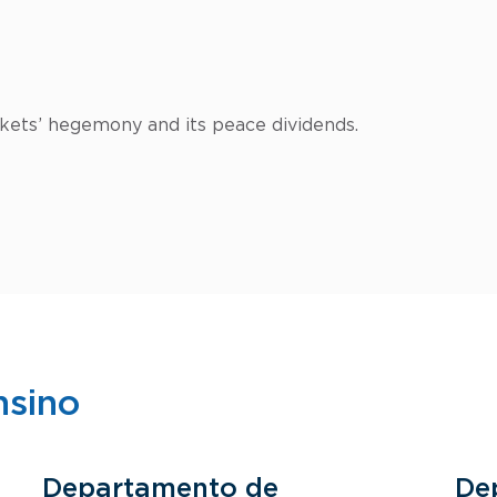
rkets’ hegemony and its peace dividends.
nsino
Departamento de
De