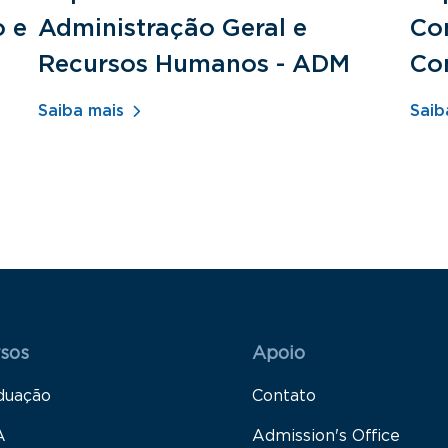
o e
Administração Geral e
Con
Recursos Humanos - ADM
Co
Saiba mais
Saib
 Rodapé 1
Rodapé 2
sos
Apoio
duação
Contato
A
Admission's Office