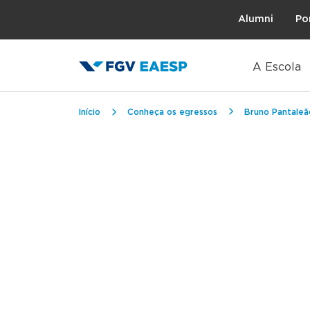
Topo
Alumni
Po
A Escola
Trilha de navegação
Início
Conheça os egressos
Bruno Pantaleão