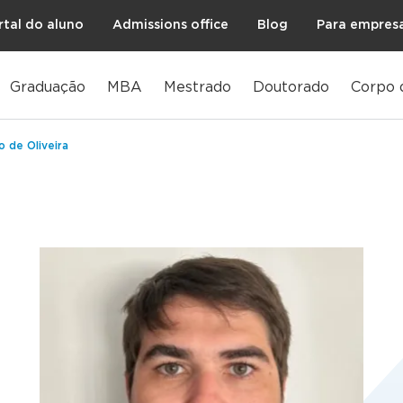
rtal do aluno
Admissions office
Blog
Para empres
Graduação
MBA
Mestrado
Doutorado
Corpo 
 de Oliveira