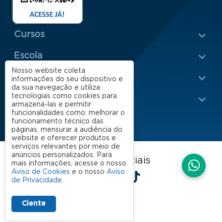
Menu Rodapé 1
Cursos
Escola
Rodapé 2
Nosso website coleta
Apoio
informações do seu dispositivo e
da sua navegação e utiliza
tecnologias como cookies para
Impacto
armazená-las e permitir
funcionalidades como: melhorar o
funcionamento técnico das
páginas, mensurar a audiência do
website e oferecer produtos e
serviços relevantes por meio de
anúncios personalizados. Para
FGV EAESP nas redes sociais
mais informações, acesse o nosso
LinkedIn
Facebook
Instagram
X
YouTube
Spotify
TikTok
Aviso de Cookies
e o nosso
Aviso
de Privacidade
.
Ciente