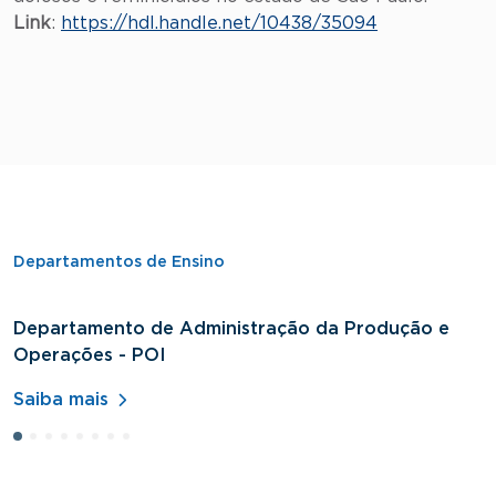
Link
:
https://hdl.handle.net/10438/35094
Departamentos de Ensino
Departamento de Administração da Produção e
D
Operações - POI
H
Saiba mais
S