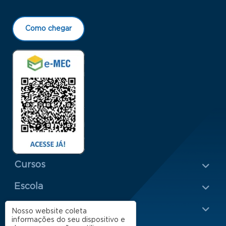
Como chegar
Menu Rodapé 1
Cursos
Escola
Rodapé 2
Apoio
Nosso website coleta
informações do seu dispositivo e