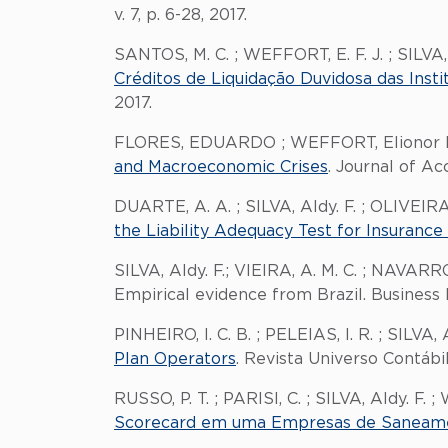
v. 7, p. 6-28, 2017.
SANTOS, M. C. ; WEFFORT, E. F. J. ; SILVA, A
Créditos de Liquidação Duvidosa das Insti
2017.
FLORES, EDUARDO ; WEFFORT, Elionor 
and Macroeconomic Crises
. Journal of Ac
DUARTE, A. A. ; SILVA, Aldy. F. ; OLIVEIRA,
the Liability Adequacy Test for Insurance
SILVA, Aldy. F.; VIEIRA, A. M. C. ; NAVARRO
Empirical evidence from Brazil. Business
PINHEIRO, I. C. B. ; PELEIAS, I. R. ; SILVA,
Plan Operators
. Revista Universo Contábil,
RUSSO, P. T. ; PARISI, C. ; SILVA, Aldy. F. 
Scorecard em uma Empresas de Saneam