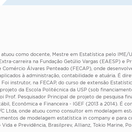
e atuou como docente, Mestre em Estatística pelo IME
Extra-carreira na Fundação Getúlio Vargas (EAESP) e P
de Comércio Álvares Penteado (FECAP), onde desenvolv
plicados à administração, contabilidade e atuária. É dire
Foi instrutor, na FECAP, do curso de extensão Estatísti
projeto da Escola Politécnica da USP (sob financiament
 Prof. Pesquisador Principal de projeto de pesquisa fin
ábil, Econômica e Financeira - IGEF (2013 a 2014). É co
S/C Ltda, onde atuou como consultor em modelagem estat
einamentos de modelagem estatística in company e para
ida e Previdência, Brasilprev, Allianz, Tokio Marine, Po