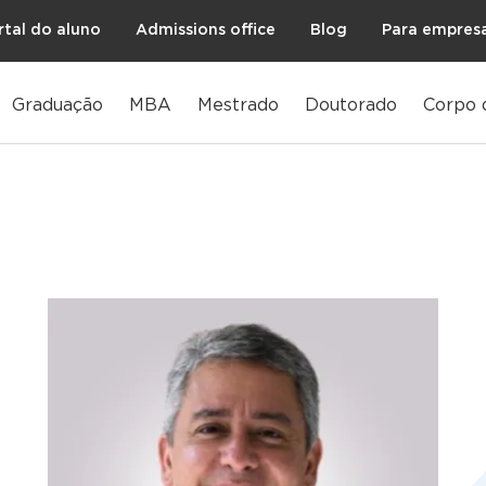
rtal do aluno
Admissions office
Blog
Para empres
Graduação
MBA
Mestrado
Doutorado
Corpo 