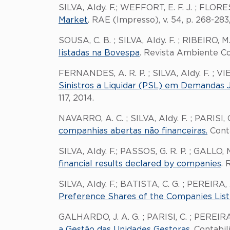
SILVA, Aldy. F.; WEFFORT, E. F. J. ; FLORES
Market
. RAE (Impresso), v. 54, p. 268-283
SOUSA, C. B. ; SILVA, Aldy. F. ; RIBEIRO, M
listadas na Bovespa
. Revista Ambiente Cont
FERNANDES, A. R. P. ; SILVA, Aldy. F. ; VIE
Sinistros a Liquidar (PSL) em Demandas J
117, 2014.
NAVARRO, A. C. ; SILVA, Aldy. F. ; PARISI, 
companhias abertas não financeiras.
Conta
SILVA, Aldy. F.; PASSOS, G. R. P. ; GALLO, 
financial results declared by companies
. 
SILVA, Aldy. F.; BATISTA, C. G. ; PEREIRA, 
Preference Shares of the Companies List
GALHARDO, J. A. G. ; PARISI, C. ; PEREIRA, 
a Gestão das Unidades Gestoras
. Contabil