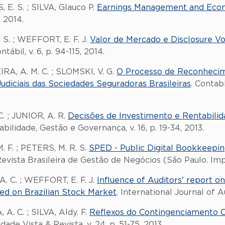
, E. S. ; SILVA, Glauco P.
Earnings Management and Econom
, 2014.
. S. ; WEFFORT, E. F. J.
Valor de Mercado e Disclosure V
ábil, v. 6, p. 94-115, 2014.
IRA, A. M. C. ; SLOMSKI, V. G.
O Processo de Reconhecim
udiciais das Sociedades Seguradoras Brasileiras
. Contab
C. ; JUNIOR, A. R.
Decisões de Investimento e Rentabili
bilidade, Gestão e Governança, v. 16, p. 19-34, 2013.
M. F. ; PETERS, M. R. S.
SPED - Public Digital Bookkeepin
Revista Brasileira de Gestão de Negócios (São Paulo. Impre
A. C. ; WEFFORT, E. F. J.
Influence of Auditors' report o
ed on Brazilian Stock Market
. International Journal of A
A. C. ; SILVA, Aldy. F.
Reflexos do Contingenciamento O
idade Vista & Revista, v. 24, p. 51-75, 2013.