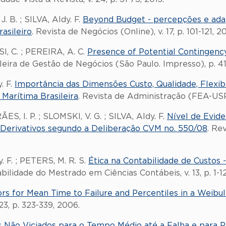
. B. ; SILVA, Aldy. F.
Beyond Budget - percepções e adap
asileiro
. Revista de Negócios (Online), v. 17, p. 101-121, 20
SI, C. ; PEREIRA, A. C.
Presence of Potential Contingenc
ileira de Gestão de Negócios (São Paulo. Impresso), p. 41
. F.
Importância das Dimensões Custo, Qualidade, Flexibi
 Marítima Brasileira
. Revista de Administração (FEA-USP),
S, I. P. ; SLOMSKI, V. G. ; SILVA, Aldy. F.
Nível de Evid
s Derivativos segundo a Deliberação CVM no. 550/08
. Re
. F. ; PETERS, M. R. S.
Ética na Contabilidade de Custos -
bilidade do Mestrado em Ciências Contábeis, v. 13, p. 1-1
rs for Mean Time to Failure and Percentiles in a Weibu
23, p. 323-339, 2006.
 Não Viciados para o Tempo Médio até a Falha e para P