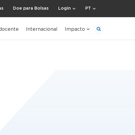
as
Doe para Bolsas
Login
PT
docente
Internacional
Impacto