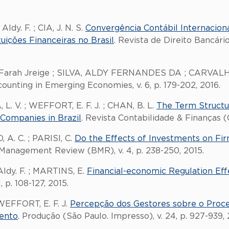
ldy. F. ; CIA, J. N. S.
Convergência Contábil Internacion
tuições Financeiras no Brasil
. Revista de Direito Bancário
Farah Jreige ; SILVA, ALDY FERNANDES DA ; CARVALH
counting in Emerging Economies, v. 6, p. 179-202, 2016.
 L. V. ; WEFFORT, E. F. J. ; CHAN, B. L.
The Term Structur
 Companies in Brazil
. Revista Contabilidade & Finanças (O
, A. C. ; PARISI, C.
Do the Effects of Investments on Firm
 Management Review (BMR), v. 4, p. 238-250, 2015.
 Aldy. F. ; MARTINS, E.
Financial-economic Regulation Effe
 p. 108-127, 2015.
; WEFFORT, E. F. J.
Percepção dos Gestores sobre o Proces
ento
. Produção (São Paulo. Impresso), v. 24, p. 927-939, 