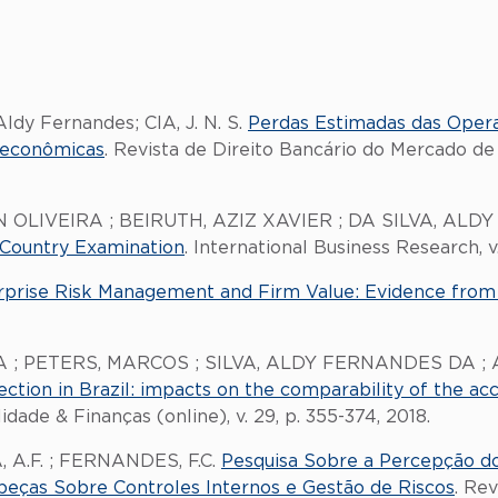
Aldy Fernandes; CIA, J. N. S.
Perdas Estimadas das Opera
roeconômicas
. Revista de Direito Bancário do Mercado de C
 OLIVEIRA ; BEIRUTH, AZIZ XAVIER ; DA SILVA, AL
-Country Examination
. International Business Research, v. 
rprise Risk Management and Firm Value: Evidence from 
 ; PETERS, MARCOS ; SILVA, ALDY FERNANDES DA 
tion in Brazil: impacts on the comparability of the acc
idade & Finanças (online), v. 29, p. 355-374, 2018.
A, A.F. ; FERNANDES, F.C.
Pesquisa Sobre a Percepção 
peças Sobre Controles Internos e Gestão de Riscos
. Re