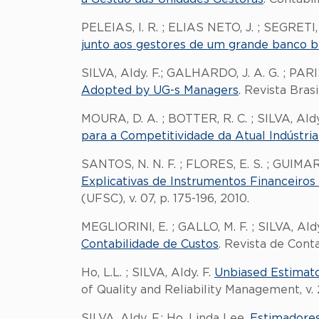
PELEIAS, I. R. ; ELIAS NETO, J. ; SEGRETI, J
junto aos gestores de um grande banco br
SILVA, Aldy. F.; GALHARDO, J. A. G. ; PARI
Adopted by UG-s Managers
. Revista Bras
MOURA, D. A. ; BOTTER, R. C. ; SILVA, Aldy
para a Competitividade da Atual Indústria
SANTOS, N. N. F. ; FLORES, E. S. ; GUIMARÃE
Explicativas de Instrumentos Financeiro
(UFSC), v. 07, p. 175-196, 2010.
MEGLIORINI, E. ; GALLO, M. F. ; SILVA, Aldy
Contabilidade de Custos
. Revista de Conta
Ho, L.L. ; SILVA, Aldy. F.
Unbiased Estimato
of Quality and Reliability Management, v. 
SILVA, Aldy. F.; Ho, Linda Lee.
Estimadores