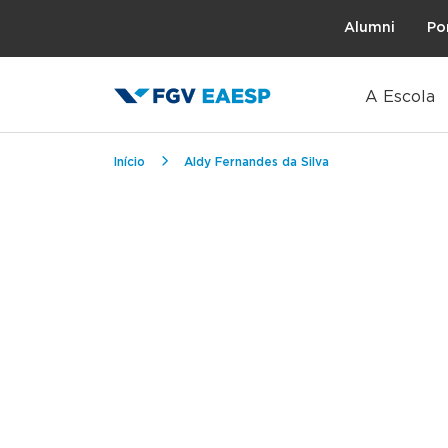
Topo
Alumni
Po
A Escola
Trilha de navegação
Início
Aldy Fernandes da Silva