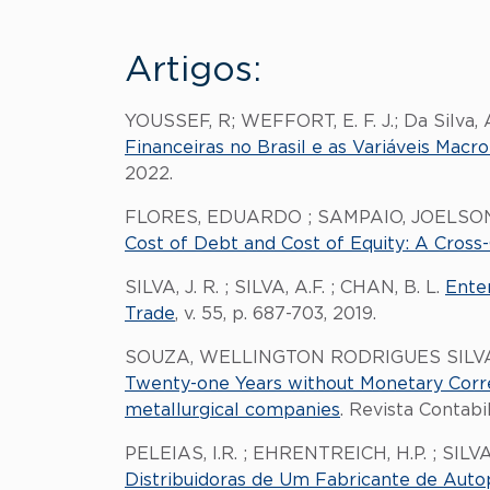
Artigos:
YOUSSEF, R; WEFFORT, E. F. J.; Da Silva, 
Financeiras no Brasil e as Variáveis Mac
2022.
FLORES, EDUARDO ; SAMPAIO, JOELSON
Cost of Debt and Cost of Equity: A Cross
SILVA, J. R. ; SILVA, A.F. ; CHAN, B. L.
Ente
Trade
, v. 55, p. 687-703, 2019.
SOUZA, WELLINGTON RODRIGUES SILVA
Twenty-one Years without Monetary Correc
metallurgical companies
. Revista Contabil
PELEIAS, I.R. ; EHRENTREICH, H.P. ; SILV
Distribuidoras de Um Fabricante de Auto