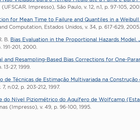
(UFSCAR. Impresso), São Paulo, v. 12, n.1, p. 97-105, 200
tion for Mean Time to Failure and Quantiles in a Weibul
and Computation, Estados Unidos, v. 34, p. 617-629, 2005
R. B.
Bias Evaluation in the Proportional Hazards Model. 
. 191-201, 2000.
al and Resampling-Based Bias Corrections for One-Par
p. 13-27, 1999.
de Técnicas de Estimação Multivariada na Construção 
, n.02, p. 203-212, 1997.
 do Nível Piziométrico do Aquífero de Wolfcamp (Estad
as (Impresso), v. 49, p. 96-100, 1995.