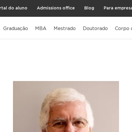
rtal do aluno
Admissions office
Blog
Para empres
Graduação
MBA
Mestrado
Doutorado
Corpo 