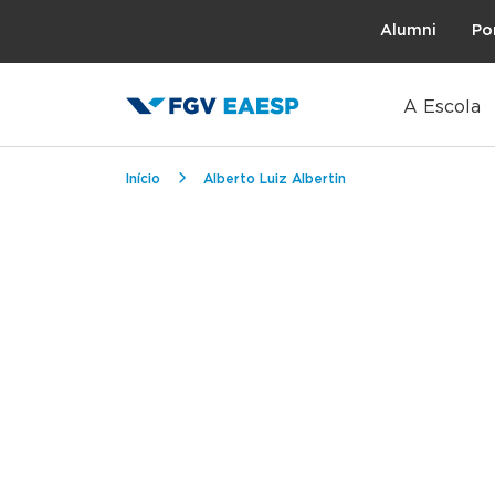
Topo
Alumni
Po
A Escola
Trilha de navegação
Início
Alberto Luiz Albertin