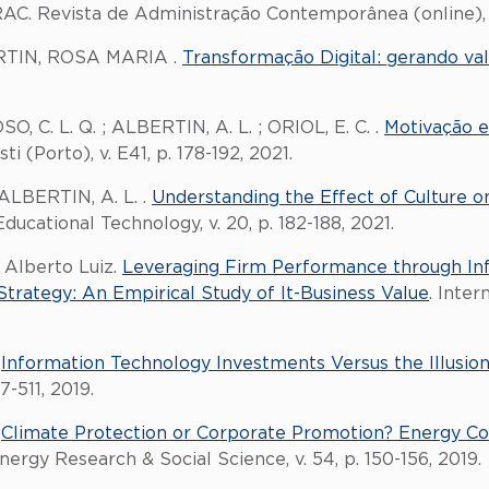
RAC. Revista de Administração Contemporânea (online), v. 
ERTIN, ROSA MARIA .
Transformação Digital: gerando val
, C. L. Q. ; ALBERTIN, A. L. ; ORIOL, E. C. .
Motivação e
isti (Porto), v. E41, p. 178-192, 2021.
 ALBERTIN, A. L. .
Understanding the Effect of Culture 
ducational Technology, v. 20, p. 182-188, 2021.
Alberto Luiz.
Leveraging Firm Performance through In
ategy: An Empirical Study of It-Business Value
. Inter
.
Information Technology Investments Versus the Illusion
7-511, 2019.
.
Climate Protection or Corporate Promotion? Energy C
Energy Research & Social Science, v. 54, p. 150-156, 2019.