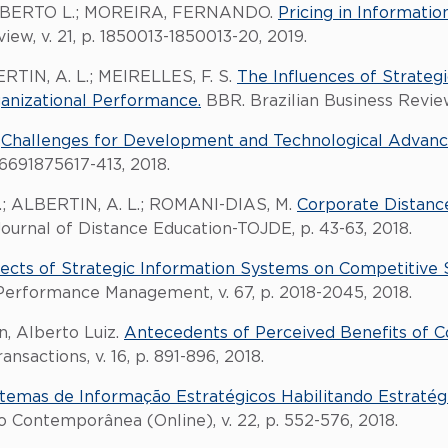
LBERTO L.; MOREIRA, FERNANDO.
Pricing in Informati
ew, v. 21, p. 1850013-1850013-20, 2019.
RTIN, A. L.; MEIRELLES, F. S.
The Influences of Strateg
anizational Performance.
BBR. Brazilian Business Review 
.
Challenges for Development and Technological Advanc
6691875617-413, 2018.
 C.; ALBERTIN, A. L.; ROMANI-DIAS, M.
Corporate Distanc
Journal of Distance Education-TOJDE, p. 43-63, 2018.
fects of Strategic Information Systems on Competitive
 Performance Management, v. 67, p. 2018-2045, 2018.
, Alberto Luiz.
Antecedents of Perceived Benefits of 
nsactions, v. 16, p. 891-896, 2018.
stemas de Informação Estratégicos Habilitando Estratég
 Contemporânea (Online), v. 22, p. 552-576, 2018.