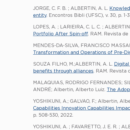
JORGE, C. F. B. ; ALBERTIN, A. L.
Knowledg
entity
. Encontros Bibli (UFSC), v. 30, p. 1-
LOPES, A. ; LARIEIRA, C. L. C. ; ALBERTI
Portfolio After Spin-off
. RAM. Revista de 
MENDES-DA-SILVA, FRANCISCO MASSARO ;
Transformation and Operations of Pre-Dig
SOUZA FILHO, M.;ALBERTIN, A. L.
Digita
benefits through alliances
. RAM. Revista d
MALAQUIAS, RODRIGO FERNANDES; SIL
ANDRÉ; Albertin, Alberto Luiz.
The Adopt
YOSHIKUNI, A.; GALVAO, F.; Albertin, Albe
Capabilities Innovation Capabilities Imp
p. 508-530, 2022.
YOSHIKUNI, A. ; FAVARETTO, J. E. R. ; ALB