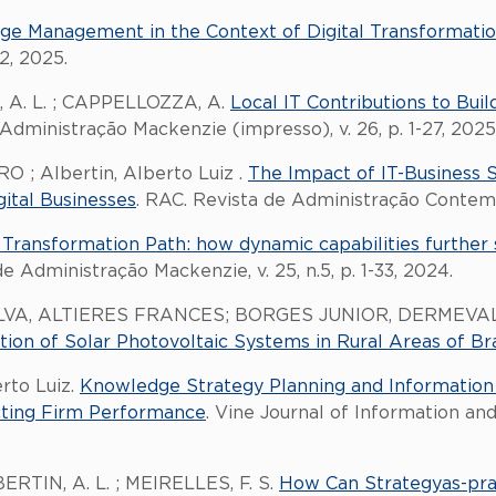
e Management in the Context of Digital Transformation i
32, 2025.
N, A. L. ; CAPPELLOZZA, A.
Local IT Contributions to Bui
Administração Mackenzie (impresso), v. 26, p. 1-27, 2025
 Albertin, Alberto Luiz .
The Impact of IT-Business 
ital Businesses
. RAC. Revista de Administração Contemp
l Transformation Path: how dynamic capabilities further
e Administração Mackenzie, v. 25, n.5, p. 1-33, 2024.
VA, ALTIERES FRANCES; BORGES JUNIOR, DERMEVA
ion of Solar Photovoltaic Systems in Rural Areas of Bra
rto Luiz.
Knowledge Strategy Planning and Information
acting Firm Performance
. Vine Journal of Information a
ERTIN, A. L. ; MEIRELLES, F. S.
How Can Strategyas-pra