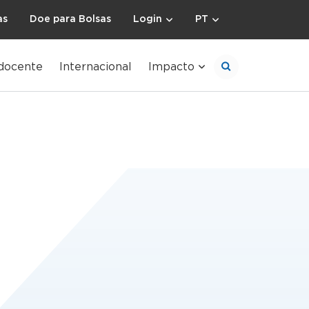
as
Doe para Bolsas
Login
PT
docente
Internacional
Impacto