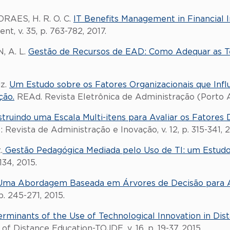
ORAES, H. R. O. C.
IT Benefits Management in Financial In
t, v. 35, p. 763-782, 2017.
, A. L.
Gestão de Recursos de EAD: Como Adequar as Te
iz.
Um Estudo sobre os Fatores Organizacionais que Infl
ção.
REAd. Revista Eletrônica de Administração (Porto Aleg
truindo uma Escala Multi-itens para Avaliar os Fatore
 : Revista de Administração e Inovação, v. 12, p. 315-341, 2
.
Gestão Pedagógica Mediada pelo Uso de TI: um Estudo
134, 2015.
Uma Abordagem Baseada em Árvores de Decisão para Av
p. 245-271, 2015.
rminants of the Use of Technological Innovation in Dis
 of Distance Education-TOJDE, v. 16, p. 19-37, 2015.