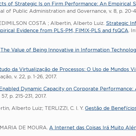
cts of Strategic Is on Firm Performance: An Empirical 
nal of Public Administration and Governance, v. 8, p. 20-4
IMILSON COSTA ; Albertin, Alberto Luiz.
Strategic I
pirical Evidence from PLS-PM, FIMIX-PLS and fsQCA
. I
.
The Value of Being Innovative in Information Technolo
udo da Virtualização de Processos: O Uso de Mundos V
ção, v. 22, p. 1-26, 2017.
-Enabled Dynamic Capacity on Corporate Performance: 
7, p. 215-231, 2017.
tin, Alberto Luiz; TERLIZZI, C. I. Y.
Gestão de Benefício
SA MARIA DE MOURA.
A Internet das Coisas Irá Muito Alé