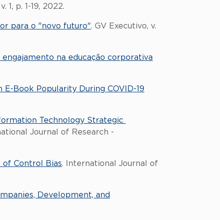
1, p. 1-19, 2022.
or para o "novo futuro"
. GV Executivo, v.
 engajamento na educação corporativa
on E-Book Popularity During COVID-19
formation Technology Strategic
national Journal of Research -
 of Control Bias
. International Journal of
ompanies, Development, and