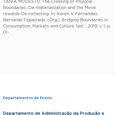
TÂNIA MODESTO. The Crossing of Physical
Boundaries: De-materialization and the Move
towards De-collecting. In: Karen V. Fernandez,
Bernardo Figueiredo. (Org.). Bridging Boundaries in
Consumption, Markets and Culture. 1ed.: , 2019, v. 1, p.
01-.
Departamentos de Ensino
Departamento de Administração da Produção e
D