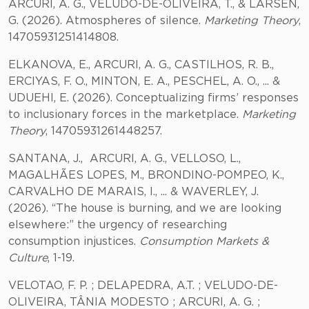
ARCURI, A. G., VELUDO-DE-OLIVEIRA, T., & LARSEN,
G. (2026). Atmospheres of silence.
Marketing Theory
,
14705931251414808.
ELKANOVA, E., ARCURI, A. G., CASTILHOS, R. B.,
ERCIYAS, F. O., MINTON, E. A., PESCHEL, A. O., ... &
UDUEHI, E. (2026). Conceptualizing firms’ responses
to inclusionary forces in the marketplace.
Marketing
Theory
, 14705931261448257.
SANTANA, J., ARCURI, A. G., VELLOSO, L.,
MAGALHÃES LOPES, M., BRONDINO-POMPEO, K.,
CARVALHO DE MARAIS, I., ... & WAVERLEY, J.
(2026). “The house is burning, and we are looking
elsewhere:” the urgency of researching
consumption injustices.
Consumption Markets &
Culture
, 1-19.
VELOTAO, F. P. ; DELAPEDRA, A.T. ; VELUDO-DE-
OLIVEIRA, TÂNIA MODESTO ; ARCURI, A. G. ;