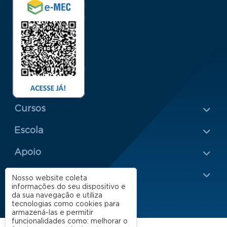
Menu Rodapé 1
Cursos
Escola
Rodapé 2
Apoio
Impacto
Nosso website coleta
informações do seu dispositivo e
da sua navegação e utiliza
tecnologias como cookies para
armazená-las e permitir
funcionalidades como: melhorar o