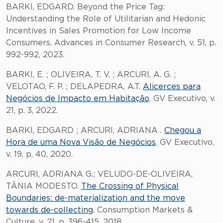
BARKI, EDGARD. Beyond the Price Tag:
Understanding the Role of Utilitarian and Hedonic
Incentives in Sales Promotion for Low Income
Consumers. Advances in Consumer Research, v. 51, p.
992-992, 2023.
BARKI, E. ; OLIVEIRA, T. V. ; ARCURI, A. G. ;
VELOTAO, F. P. ; DELAPEDRA, A.T.
Alicerces para
Negócios de Impacto em Habitação
. GV Executivo, v.
21, p. 3, 2022.
BARKI, EDGARD ; ARCURI, ADRIANA .
Chegou a
Hora de uma Nova Visão de Negócios
. GV Executivo,
v. 19, p. 40, 2020.
ARCURI, ADRIANA G.; VELUDO-DE-OLIVEIRA,
TÂNIA MODESTO.
The Crossing of Physical
Boundaries: de-materialization and the move
towards de-collecting
. Consumption Markets &
Culture, v. 21, p. 396-415, 2018.