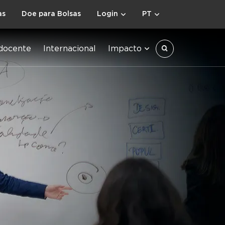
as
Doe para Bolsas
Login
PT
docente
Internacional
Impacto