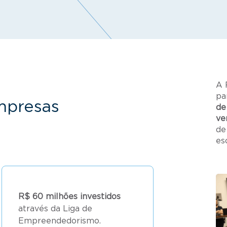
A 
pa
mpresas
de
ve
de
es
R$ 60 milhões investidos
através da Liga de
Empreendedorismo.