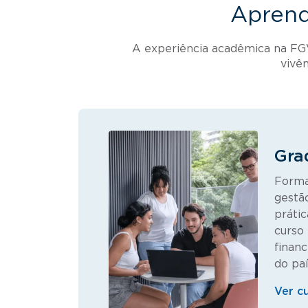
Aprend
A experiência acadêmica na FGV
vivê
Gra
Forma
gestã
prátic
curso 
financ
do paí
Ver c