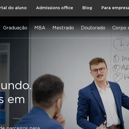
rtal do aluno
Admissions office
Blog
Para empres
Graduação
MBA
Mestrado
Doutorado
Corpo 
undo.
 públicos
as em
 a
dentro das
de parceiros para