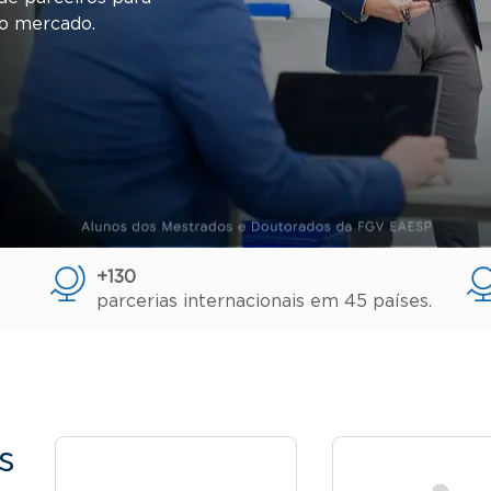
do mercado.
+130
parcerias internacionais em 45 países.
s