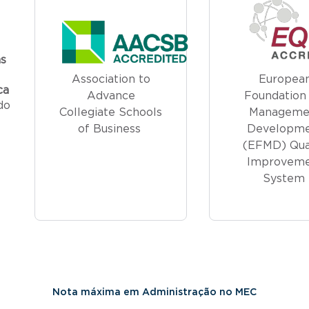
s
Association to
Europea
ca
Advance
Foundation 
do
Collegiate Schools
Manageme
of Business
Developm
(EFMD) Qua
Improvem
System
Nota máxima em Administração no MEC