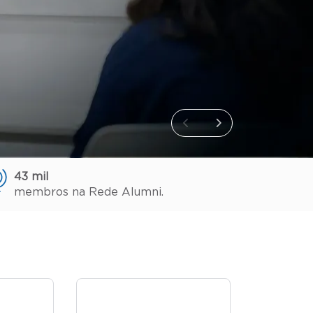
43 mil
membros na Rede Alumni.