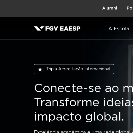
Topo
Alumni
Po
A Escola
Trilha de navegação
Início
Tripla Acreditação Internacional
Blog Impacto
Conecte-se ao m
Como servidores
Transforme idei
podem proteger
impacto global.
democracia por 
Excelência acadêmica e uma rede global 