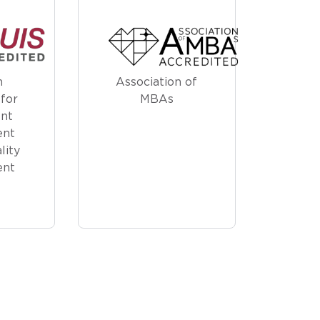
n
Association of
for
MBAs
nt
ent
lity
ent