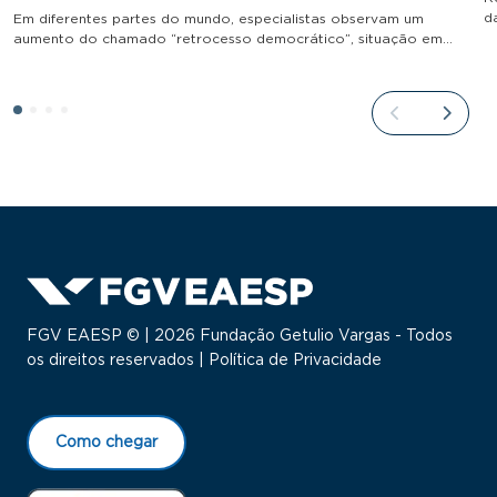
d
Em diferentes partes do mundo, especialistas observam um
aumento do chamado “retrocesso democrático”, situação em…
FGV EAESP © | 2026 Fundação Getulio Vargas - Todos
os direitos reservados |
Política de Privacidade
Como chegar