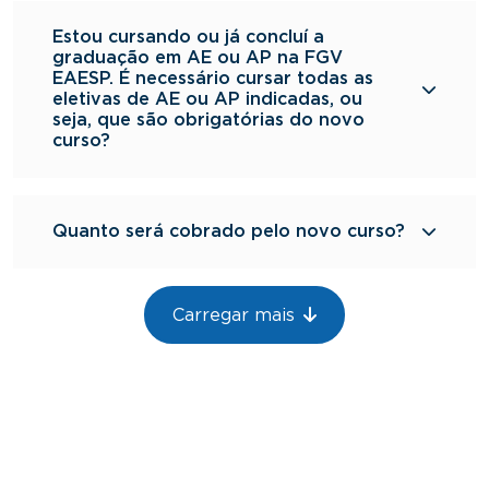
à noite durante a
Estou cursando ou já concluí a
semana e aos sábados pela manhã.
graduação em AE ou AP na FGV
Live
à noite
EAESP. É necessário cursar todas as
eletivas de AE ou AP indicadas, ou
durante a semana
à noite durante a
seja, que são obrigatórias do novo
semana e aos sábados pela manhã.
curso?
à noite
durante a semana
Quanto será cobrado pelo novo curso?
Paginação
Carregar mais