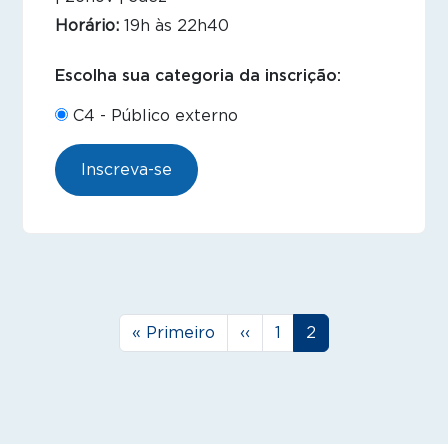
Horário:
19h às 22h40
Escolha sua categoria da inscrição:
C4 - Público externo
Inscreva-se
Paginação
Primeira página
Página anterior
Página
Página
« Primeiro
‹‹
1
2