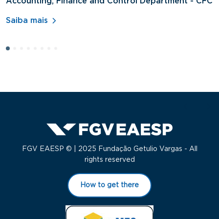
Accounting, Finance and Control Department - CFC
D
A
Saiba mais
S
FGV EAESP © | 2025 Fundação Getulio Vargas - All
rights reserved
How to get there