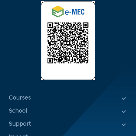
Menu Rodapé 1
Courses
School
Rodapé 2
Support