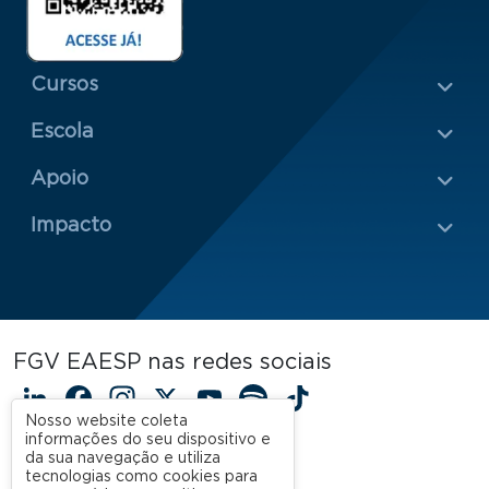
Menu Rodapé 1
Cursos
Escola
Rodapé 2
Apoio
Impacto
FGV EAESP nas redes sociais
LinkedIn
Facebook
Instagram
X
YouTube
Spotify
TikTok
Nosso website coleta
informações do seu dispositivo e
da sua navegação e utiliza
tecnologias como cookies para