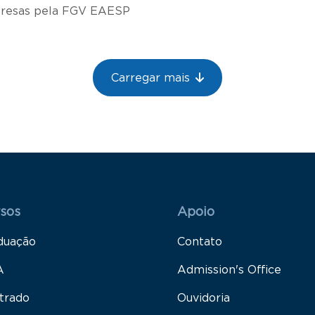
resas pela FGV EAESP
Carregar mais
 Rodapé 1
Rodapé 2
sos
Apoio
duação
Contato
A
Admission's Office
trado
Ouvidoria