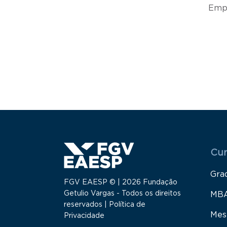
Emp
Paginação
Menu
Cur
Gra
FGV EAESP © | 2026 Fundação
Getulio Vargas - Todos os direitos
MB
reservados |
Política de
Mes
Privacidade