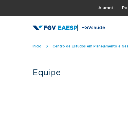
Topo
Alumni
Po
FGVsaúde
Trilha de navegação
Início
Centro de Estudos em Planejamento e Ge
Equipe