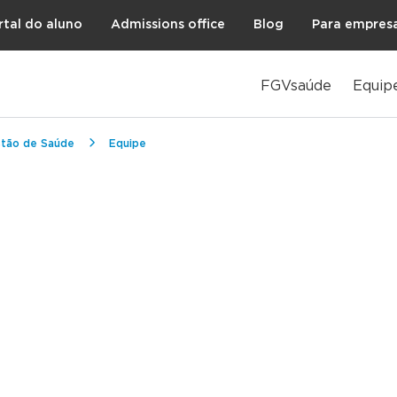
rtal do aluno
Admissions office
Blog
Para empres
FGVsaúde
Equip
stão de Saúde
Equipe