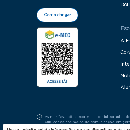
Dou
Como chegar
Esc
A E
Cor
Inte
Not
Alu
As manifestações expressas por integrantes do
publicados nos meios de comunicação em geral,
Portaria FGV Nº19 / 2018.