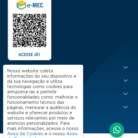
Menu Rodapé 1
Cursos
Nosso website coleta
informações do seu dispositivo e
Escola
da sua navegação e utiliza
tecnologias como cookies para
Rodapé 2
armazená-las e permitir
Apoio
funcionalidades como: melhorar o
funcionamento técnico das
Impacto
páginas, mensurar a audiência do
website e oferecer produtos e
serviços relevantes por meio de
anúncios personalizados. Para
mais informações, acesse o nosso
Aviso de Cookies
e o nosso
Aviso