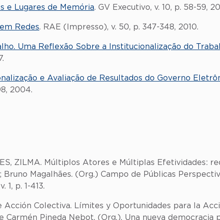
es e Lugares de Memória
. GV Executivo, v. 10, p. 58-59, 20
 em Redes
. RAE (Impresso), v. 50, p. 347-348, 2010.
alho. Uma Reflexão Sobre a Institucionalização do Trab
7.
nalização e Avaliação de Resultados do Governo Eletrôn
98, 2004.
, ZILMA. Múltiplos Atores e Múltiplas Efetividades: red
a; Bruno Magalhães. (Org.) Campo de Públicas Perspectiv
1, p. 1-413.
ción Colectiva. Límites y Oportunidades para la Acció
e Carmén Pineda Nebot. (Org.). Una nueva democracia par