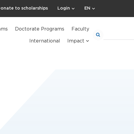
onate to scholarships
Login
EN
ams
Doctorate Programs
Faculty
International
Impact