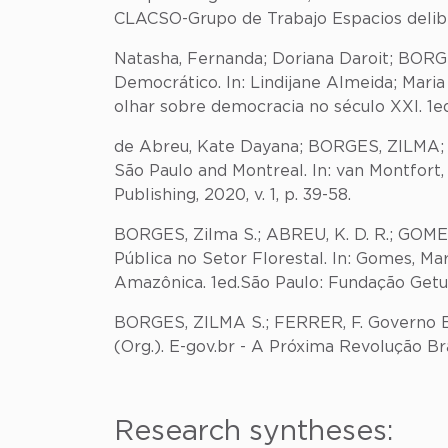
CLACSO-Grupo de Trabajo Espacios delibera
Natasha, Fernanda; Doriana Daroit; BORGE
Democrático. In: Lindijane Almeida; Maria
olhar sobre democracia no século XXI. 1ed.
de Abreu, Kate Dayana; BORGES, ZILMA; Por
São Paulo and Montreal. In: van Montfort, 
Publishing, 2020, v. 1, p. 39-58.
BORGES, Zilma S.; ABREU, K. D. R.; GOME
Pública no Setor Florestal. In: Gomes, Ma
Amazônica. 1ed.São Paulo: Fundação Getulio
BORGES, ZILMA S.; FERRER, F. Governo Ele
(Org.). E-gov.br - A Próxima Revolução Bras
Research syntheses: