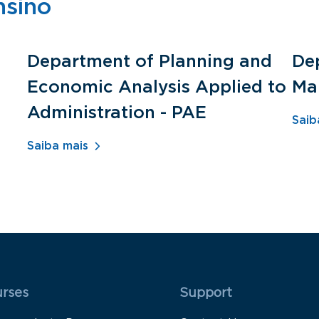
nsino
Department of Planning and
De
Economic Analysis Applied to
Ma
Administration - PAE
Saib
Saiba mais
 Rodapé 1
Rodapé 2
rses
Support