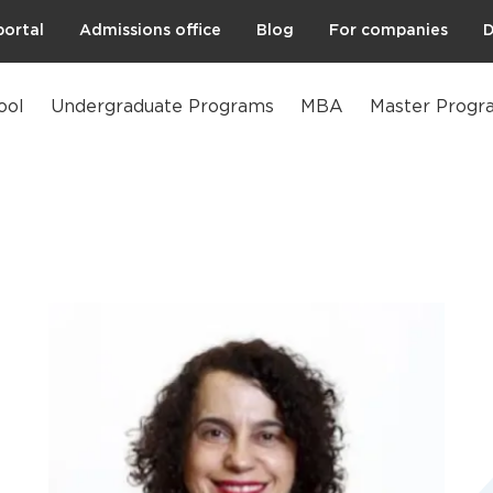
portal
Admissions office
Blog
For companies
D
ool
Undergraduate Programs
MBA
Master Progr