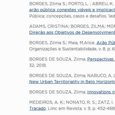
BORGES, Zilma S.; PORTO, L. ; ABREU, K. D
ação pública, conexões viáveis e implicaç
Pública: concepções, casos e desafios. 1ed
ADAMS, CRISTINA; BORGES, ZILMA; M
Direção aos Objetivos de Desenvolviment
BORGES, Zilma S.; Maia, M.Alice.
Ação Púb
Organizações e Sustentabilidade, v. 8, p. 6
BORGES DE SOUZA, Zilma.
Perspectivas 
32, 2018.
BORGES DE SOUZA, Zilma, NABUCO, A. L., 
New Urban Territoriality in Belo Horizonte
BORGES DE SOUZA, Zilma.
Innovations i
MEDEIROS, A. K.; NONATO, R. S.; ZATZ, I
Traçado
. Liinc em Revista, v. 9, p. 452-468