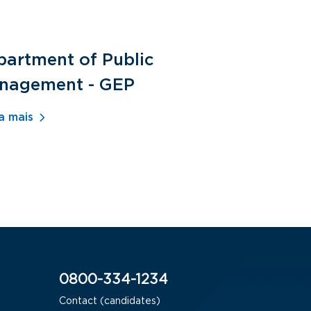
partment of Public
General 
nagement - GEP
Human Re
- ADM
a mais
Saiba mais
0800-334-1234
Contact (candidates)