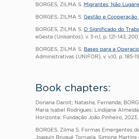
BORGES, ZILMA S.
Migrantes, Não Lugar
BORGES, ZILMA S.
Gestão e Cooperação
BORGES, ZILMA S.
O Significado do Trab
eGesta (Unisantos), v. 3-n.1, p. 121-143, 200
BORGES, ZILMA S.
Bases para a Operacio
Administrativas (UNIFOR), v. v.10, p. 185-1
Book chapters:
Doriana Daroit; Natasha, Fernanda; BORGES
Maria Isabel Rodrigues; Lindijane Almeid
Horizonte: Fundação João Pinheiro, 2023, v. 
BORGES, Zilma S. Formas Emergentes de Ac
Joaquín Brugué Torruela, Simone Martins 