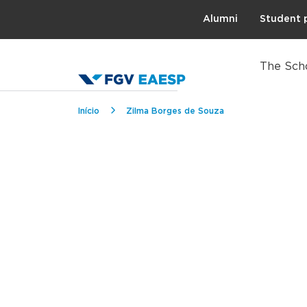
Topo
Alumni
Student 
The Sch
Breadcrumb
Início
Zilma Borges de Souza