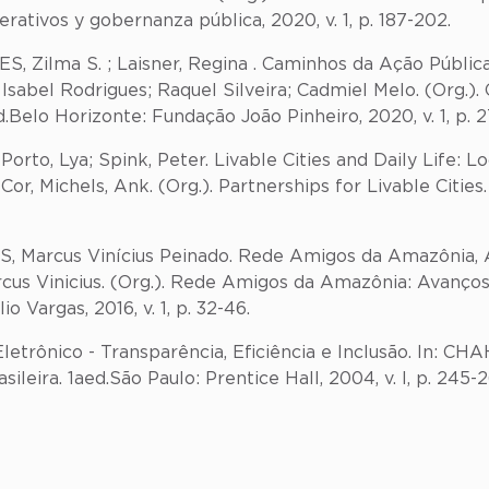
tivos y gobernanza pública, 2020, v. 1, p. 187-202.
S, Zilma S. ; Laisner, Regina . Caminhos da Ação Públi
 Isabel Rodrigues; Raquel Silveira; Cadmiel Melo. (Org.
Belo Horizonte: Fundação João Pinheiro, 2020, v. 1, p. 2
to, Lya; Spink, Peter. Livable Cities and Daily Life: Lo
Cor, Michels, Ank. (Org.). Partnerships for Livable Cities
S, Marcus Vinícius Peinado. Rede Amigos da Amazônia,
rcus Vinicius. (Org.). Rede Amigos da Amazônia: Avanços
 Vargas, 2016, v. 1, p. 32-46.
trônico - Transparência, Eficiência e Inclusão. In: CHA
ileira. 1aed.São Paulo: Prentice Hall, 2004, v. I, p. 245