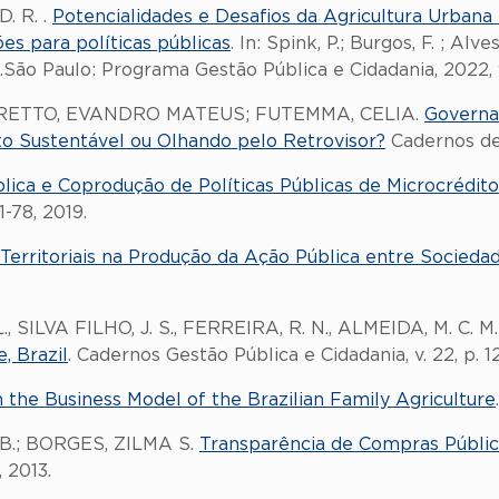
. R. .
Potencialidades e Desafios da Agricultura Urbana 
ões para políticas públicas
. In: Spink, P.; Burgos, F. ; Alv
.São Paulo: Programa Gestão Pública e Cidadania, 2022, v.
ORETTO, EVANDRO MATEUS; FUTEMMA, CELIA.
Governa
o Sustentável ou Olhando pelo Retrovisor?
Cadernos de G
lica e Coprodução de Políticas Públicas de Microcrédito
1-78, 2019.
Territoriais na Produção da Ação Pública entre Socieda
SILVA FILHO, J. S., FERREIRA, R. N., ALMEIDA, M. C. M
, Brazil
. Cadernos Gestão Pública e Cidadania, v. 22, p. 12
n the Business Model of the Brazilian Family Agriculture
. B.; BORGES, ZILMA S.
Transparência de Compras Públic
, 2013.