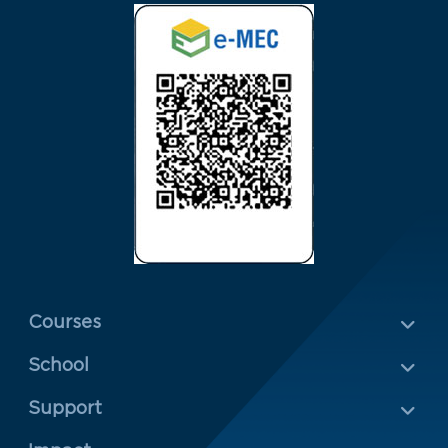
Menu Rodapé 1
Courses
School
Rodapé 2
Support