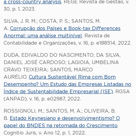
a cross-country analysis
. REGE Revista de Gestão, v.
30, p. 1, 2023.
SILVA, J. R. M.; COSTA, P. S.; SANTOS, M.
A.
Corrupção dos Países e Book-tax Differences
Anormal: uma análise multinível
. Revista de
Contabilidade e Organizações, v. 16, p. e188514, 2022.
DUDA, EDIVALDO DO NASCIMENTO; DA SILVA,
DANIEL JOSÉ CARDOSO; LAGIOIA, UMBELINA
CRAVO TEIXEIRA; SANTOS, MARCO
AURÉLIO.
Cultura Sustentável Rima com Bom
Desempenho? Um Estudo das Empresas Listadas no
Índice de Sustentabilidade Empresarial (ISE)
. RGSA
(ANPAD), v. 16, p. e02987, 2022.
ROSSIGNOLI, M.; SANTOS, M. A.; OLIVEIRA, B.
B.
Estado Keynesiano e desenvolvimentismo? O
papel do BNDES na retomada do Crescimento
.
Cognitio Juris, v. Ano 12, p. 1, 2022.