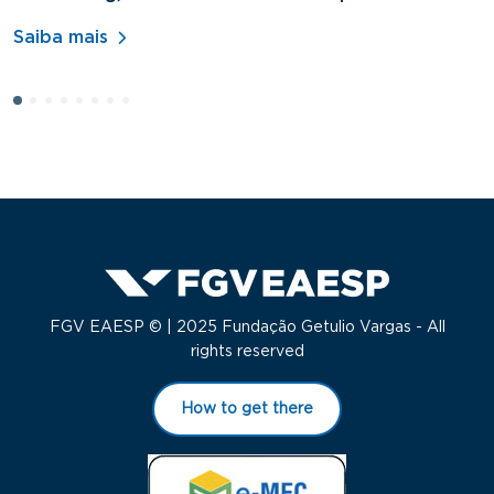
A
Saiba mais
S
FGV EAESP © | 2025 Fundação Getulio Vargas - All
rights reserved
How to get there