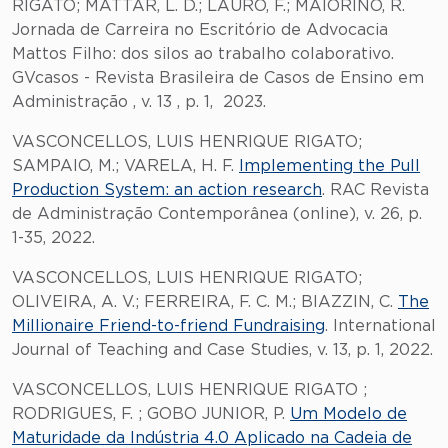
RIGATO; MATTAR, L. D.; LAURO, F.; MAIORINO, R.
Jornada de Carreira no Escritório de Advocacia
Mattos Filho: dos silos ao trabalho colaborativo.
GVcasos - Revista Brasileira de Casos de Ensino em
Administração , v. 13 , p. 1, 2023.
VASCONCELLOS, LUIS HENRIQUE RIGATO;
SAMPAIO, M.; VARELA, H. F.
Implementing the Pull
Production System: an action research
. RAC Revista
de Administração Contemporânea (online), v. 26, p.
1-35, 2022.
VASCONCELLOS, LUIS HENRIQUE RIGATO;
OLIVEIRA, A. V.; FERREIRA, F. C. M.; BIAZZIN, C.
The
Millionaire Friend-to-friend Fundraising
. International
Journal of Teaching and Case Studies, v. 13, p. 1, 2022.
VASCONCELLOS, LUIS HENRIQUE RIGATO ;
RODRIGUES, F. ; GOBO JUNIOR, P.
Um Modelo de
Maturidade da Indústria 4.0 Aplicado na Cadeia de