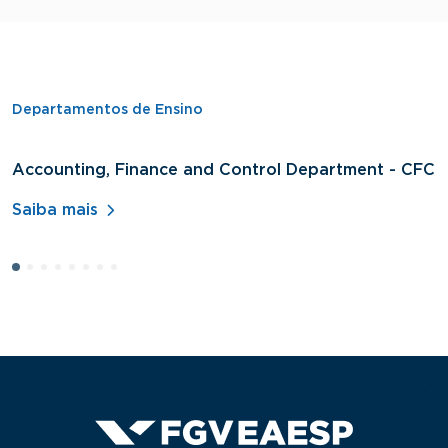
Departamentos de Ensino
Accounting, Finance and Control Department - CFC
D
A
Saiba mais
S