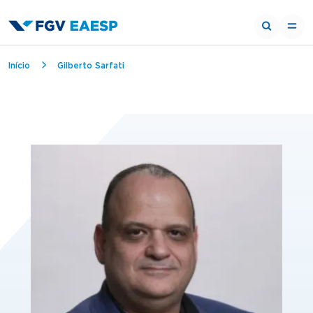
Breadcrumb
Início
Gilberto Sarfati