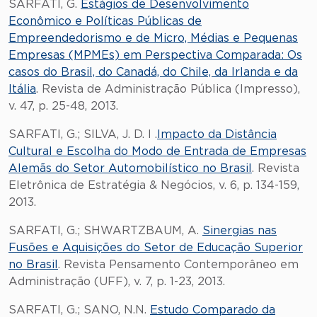
SARFATI, G.
Estágios de Desenvolvimento
Econômico e Políticas Públicas de
Empreendedorismo e de Micro, Médias e Pequenas
Empresas (MPMEs) em Perspectiva Comparada: Os
casos do Brasil, do Canadá, do Chile, da Irlanda e da
Itália
. Revista de Administração Pública (Impresso),
v. 47, p. 25-48, 2013.
SARFATI, G.; SILVA, J. D. I .
Impacto da Distância
Cultural e Escolha do Modo de Entrada de Empresas
Alemãs do Setor Automobilístico no Brasil
. Revista
Eletrônica de Estratégia & Negócios, v. 6, p. 134-159,
2013.
SARFATI, G.; SHWARTZBAUM, A.
Sinergias nas
Fusões e Aquisições do Setor de Educação Superior
no Brasil
. Revista Pensamento Contemporâneo em
Administração (UFF), v. 7, p. 1-23, 2013.
SARFATI, G.; SANO, N.N.
Estudo Comparado da