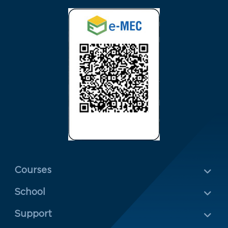
Menu Rodapé 1
Courses
School
Rodapé 2
Support