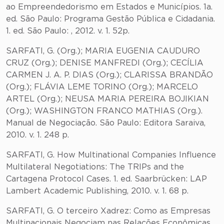
ao Empreendedorismo em Estados e Municípios. 1a.
ed. São Paulo: Programa Gestão Pública e Cidadania.
1. ed. São Paulo: , 2012. v. 1. 52p.
SARFATI, G. (Org.); MARIA EUGENIA CAUDURO
CRUZ (Org.); DENISE MANFREDI (Org.); CECÍLIA
CARMEN J. A. P. DIAS (Org.); CLARISSA BRANDÃO
(Org.); FLÁVIA LEME TORINO (Org.); MARCELO
ARTEL (Org.); NEUSA MARIA PEREIRA BOJIKIAN
(Org.); WASHINGTON FRANCO MATHIAS (Org.).
Manual de Negociação. São Paulo: Editora Saraiva,
2010. v. 1. 248 p.
SARFATI, G. How Multinational Companies Influence
Multilateral Negotiations: The TRIPs and the
Cartagena Protocol Cases. 1. ed. Saarbrücken: LAP
Lambert Academic Publishing, 2010. v. 1. 68 p.
SARFATI, G. O terceiro Xadrez: Como as Empresas
Multinacionais Negociam nas Relações Econômicas