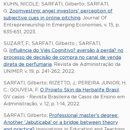
KUHN, NICOLE; SARFATI, Gilberto; SARFATI,
G.
Zoomvesting: angel investors' perception of
subjective cues in online pitching
. Journal Of
Entrepreneurship In Emerging Economies, v. 15, p.
635-651, 2023.
SUZART, F.; SARFATI, Gilberto ; SARFATI,
G.
Influência do Viés Cognitivo? aversão à perda? no
processo de decisão de compra no canal de venda
direta de perfumaria
. Revista de Administração da
UNIMEP, v. 19, p. 241-262, 2022.
SARFATI, Gilberto; RIZETTO, J.; PEREIRA JUNIOR, H.
C.; GOUVEIA, F.
O Projeto Skin da Herbalife Brasil
.
GV casos - Revista Brasileira de Casos de Ensino em
Administração, v. 12, p. 1-14, 2022.
SARFATI, Gilberto;
Professional master's degree:
Another 'Jabuticaba' or a bridge between theory
and practice?
Innovations in Education and Teaching