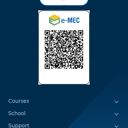
Menu Rodapé 1
Courses
School
Rodapé 2
Support