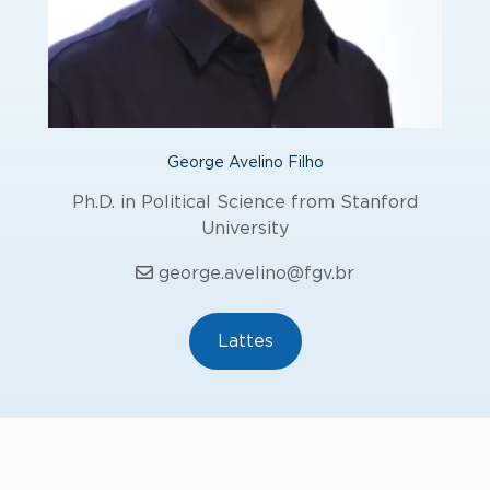
George Avelino Filho
Ph.D. in Political Science from Stanford
University
george.avelino@fgv.br
Lattes