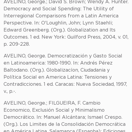
AVELINO, George.; David S. Brown; Wendy A. Hunter.
Democracy and Social Spending: The Utility of
Interregional Comparisons from a Latin America
Perspective. In: O'Loughlin, John; Lynn Staehli;
Edward Greenberg. (Org.). Globalization and Its
Outcomes. 1 ed. New York: Guilford Press, 2004, v. 01,
p. 209-228.
AVELINO, George. Democratización y Gasto Social
en Latinoamerica: 1980-1990. In: Andrés Pérez
Baltodano. (Org.). Globalizacíon, Ciudadania y
Política Social en America Latina: Tensiones y
Contradicciones. 1 ed. Caracas: Nueva Sociedad, 1997,
v., p.-.
AVELINO, George.; FILGUEIRA, F. Cambio
Economico, Exclusión Social y Minimalismo
Democrático. In: Manuel Alcántara; Ismael Crespo.
(Org.). Los Limites de la Consolidación Democrática
en América Latina. Salamanca (Espanha): Ediciones