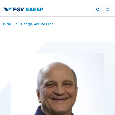
Breadcrumb
Início
George Avelino Filho