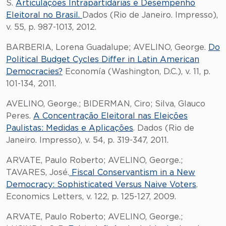
S.
Articulações Intrapartidárias e Desempenho
Eleitoral no Brasil.
Dados (Rio de Janeiro. Impresso),
v. 55, p. 987-1013, 2012.
BARBERIA, Lorena Guadalupe; AVELINO, George.
Do
Political Budget Cycles Differ in Latin American
Democracies?
Economía (Washington, D.C.), v. 11, p.
101-134, 2011.
AVELINO, George.; BIDERMAN, Ciro; Silva, Glauco
Peres.
A Concentração Eleitoral nas Eleições
Paulistas: Medidas e Aplicações
. Dados (Rio de
Janeiro. Impresso), v. 54, p. 319-347, 2011.
ARVATE, Paulo Roberto; AVELINO, George.;
TAVARES, José.
Fiscal Conservantism in a New
Democracy: Sophisticated Versus Naive Voters
.
Economics Letters, v. 122, p. 125-127, 2009.
ARVATE, Paulo Roberto; AVELINO, George.;