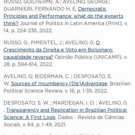
RUSSO, GUILHERME A.; AVELINO, GEORGE;
GUARNIERI, FERNANDO H. E.
Democratic
Principles and Performance: what do the experts
think?
Journal of Politics in Latin America (Print), v.
14, p. 224-236, 2022.
RUSSO, G.; PIMENTEL, J.; AVELINO, G.
O
Crescimento da Direita e Voto em Bolsonaro:
causalidade reversa?
Opinião Pública (UNICAMP), v.
28, p. 594-614, 2022.
AVELINO, G; BIDERMAN, C. ; DESPOSATO, S.
W.
Sources of Incumbency (Dis)Advantage
. Brazilian
Political Science Review, v. 16, p. 1-39, 2022.
DESPOSATO, S. W. ; MARDEGAN, I. O. ; AVELINO, G
.
Transparency and Replication in Brazilian Political
Science: A First Look
. Dados - Revista de Ciências
Sociais, v. 64, p. 1-49, 2021.