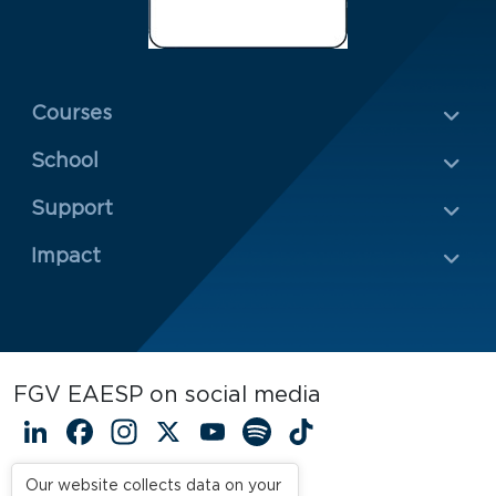
Menu Rodapé 1
Courses
School
Rodapé 2
Support
Impact
FGV EAESP on social media
LinkedIn
Facebook
Instagram
X
YouTube
Spotify
TikTok
Our website collects data on your