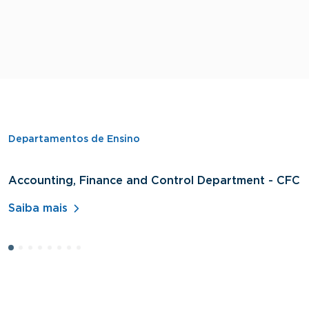
Departamentos de Ensino
Accounting, Finance and Control Department - CFC
D
A
Saiba mais
S