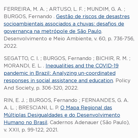
FERREIRA, M. A. ; ARTUSO, L. F. ; MUNDIM, G. A. ;
BURGOS, Fernando .
Gestão de riscos de desastres
socioambientais associados a chuvas: desafios de
governança na metrópole de São Paulo
.
Desenvolvimento e Meio Ambiente, v. 60, p. 736-756,
2022.
SEGATTO, C. I. ; BURGOS, Fernando ; BICHIR, R. M. ;
MORANDI, E. L. .
Inequalities and the COVID-19
pandemic in Brazil: Analyzing un-coordinated
responses in social assistance and education
. Policy
And Society, p. 306-320, 2022.
RIN, E. J. ; BURGOS, Fernando ; FERNANDES, G. A.
A. L. ; BRESCIANI, L. P.
O Mapa Regional das
Múltiplas Desigualdades e do Desenvolvimento
Humano no Brasil
. Cadernos Adenauer (São Paulo),
v. XXII, p. 99-122, 2021.