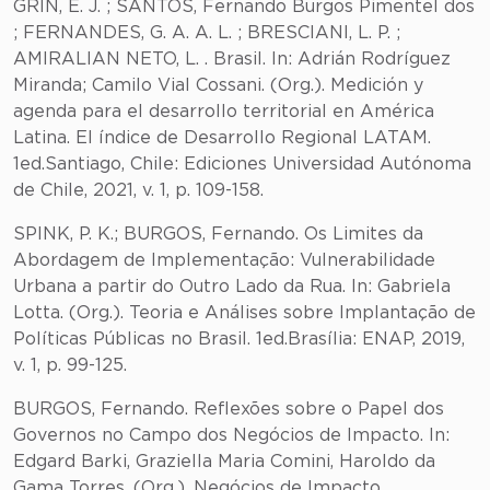
GRIN, E. J. ; SANTOS, Fernando Burgos Pimentel dos
; FERNANDES, G. A. A. L. ; BRESCIANI, L. P. ;
AMIRALIAN NETO, L. . Brasil. In: Adrián Rodríguez
Miranda; Camilo Vial Cossani. (Org.). Medición y
agenda para el desarrollo territorial en América
Latina. El índice de Desarrollo Regional LATAM.
1ed.Santiago, Chile: Ediciones Universidad Autónoma
de Chile, 2021, v. 1, p. 109-158.
SPINK, P. K.; BURGOS, Fernando. Os Limites da
Abordagem de Implementação: Vulnerabilidade
Urbana a partir do Outro Lado da Rua. In: Gabriela
Lotta. (Org.). Teoria e Análises sobre Implantação de
Políticas Públicas no Brasil. 1ed.Brasília: ENAP, 2019,
v. 1, p. 99-125.
BURGOS, Fernando. Reflexões sobre o Papel dos
Governos no Campo dos Negócios de Impacto. In:
Edgard Barki, Graziella Maria Comini, Haroldo da
Gama Torres. (Org.). Negócios de Impacto