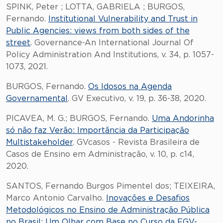
SPINK, Peter ; LOTTA, GABRIELA ; BURGOS,
Fernando.
Institutional Vulnerability and Trust in
Public Agencies: views from both sides of the
street
. Governance-An International Journal Of
Policy Administration And Institutions, v. 34, p. 1057-
1073, 2021.
BURGOS, Fernando.
Os Idosos na Agenda
Governamental
. GV Executivo, v. 19, p. 36-38, 2020.
PICAVEA, M. G.; BURGOS, Fernando.
Uma Andorinha
só não faz Verão: Importãncia da Participação
Multistakeholder
. GVcasos - Revista Brasileira de
Casos de Ensino em Administração, v. 10, p. c14,
2020.
SANTOS, Fernando Burgos Pimentel dos; TEIXEIRA,
Marco Antonio Carvalho.
Inovações e Desafios
Metodológicos no Ensino de Administração Pública
no Brasil: Um Olhar com Base no Curso da FGV-