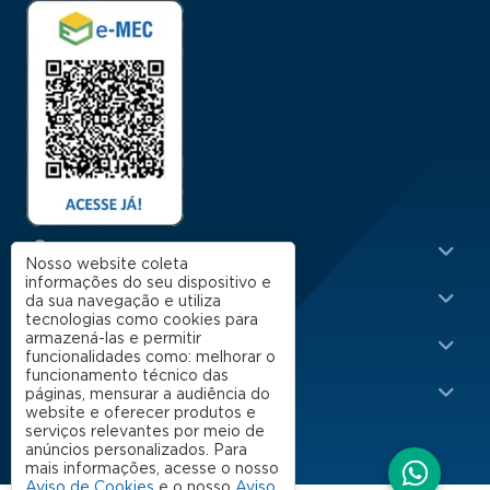
Menu Rodapé 1
Cursos
Nosso website coleta
informações do seu dispositivo e
Escola
da sua navegação e utiliza
tecnologias como cookies para
Rodapé 2
armazená-las e permitir
Apoio
funcionalidades como: melhorar o
funcionamento técnico das
Impacto
páginas, mensurar a audiência do
website e oferecer produtos e
serviços relevantes por meio de
anúncios personalizados. Para
mais informações, acesse o nosso
Aviso de Cookies
e o nosso
Aviso