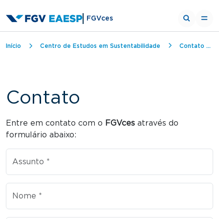
Entre em contato is Entre em contato com o FGVces atr
FGVces
Trilha de navegação
Início
Centro de Estudos em Sustentabilidade
Contato FGVces
Contato
Centro
Entre em contato
Entre em contato com o
FGVces
através do
formulário abaixo:
Assunto
Nome