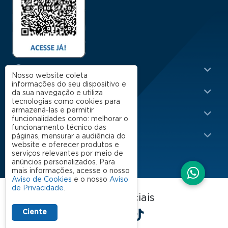
Menu Rodapé 1
Cursos
Nosso website coleta
informações do seu dispositivo e
Escola
da sua navegação e utiliza
tecnologias como cookies para
Rodapé 2
armazená-las e permitir
Apoio
funcionalidades como: melhorar o
funcionamento técnico das
Impacto
páginas, mensurar a audiência do
website e oferecer produtos e
serviços relevantes por meio de
anúncios personalizados. Para
mais informações, acesse o nosso
Aviso de Cookies
e o nosso
Aviso
de Privacidade
.
FGV EAESP nas redes sociais
LinkedIn
Facebook
Instagram
X
YouTube
Spotify
TikTok
Ciente