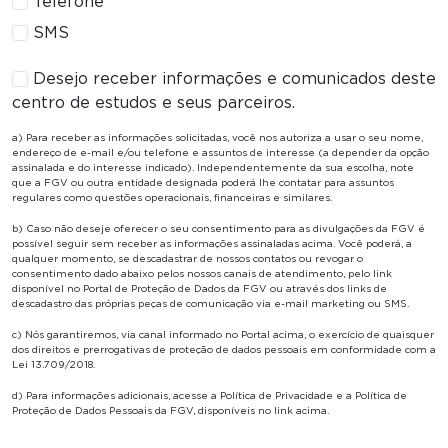
Telefone
SMS
Desejo receber informações e comunicados deste
centro de estudos e seus parceiros.
a) Para receber as informações solicitadas, você nos autoriza a usar o seu nome,
endereço de e-mail e/ou telefone e assuntos de interesse (a depender da opção
assinalada e do interesse indicado). Independentemente da sua escolha, note
que a FGV ou outra entidade designada poderá lhe contatar para assuntos
regulares como questões operacionais, financeiras e similares.
b) Caso não deseje oferecer o seu consentimento para as divulgações da FGV é
possível seguir sem receber as informações assinaladas acima. Você poderá, a
qualquer momento, se descadastrar de nossos contatos ou revogar o
consentimento dado abaixo pelos nossos canais de atendimento, pelo link
disponível no Portal de Proteção de Dados da FGV ou através dos links de
descadastro das próprias peças de comunicação via e-mail marketing ou SMS.
c) Nós garantiremos, via canal informado no Portal acima, o exercício de quaisquer
dos direitos e prerrogativas de proteção de dados pessoais em conformidade com a
Lei 13.709/2018.
d) Para informações adicionais, acesse a Política de Privacidade e a Política de
Proteção de Dados Pessoais da FGV, disponíveis no link acima.