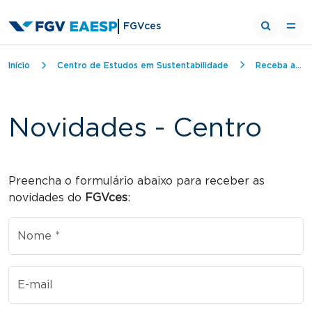
Preecha o formulário is Preencha o formulário abaixo p
FGVces
Trilha de navegação
Início
Centro de Estudos em Sustentabilidade
Receba as novidades do FGVces
Centro
Novidades - Centro
Preecha o formulário
Preencha o formulário abaixo para receber as
novidades do
FGVces
:
Nome
E-mail